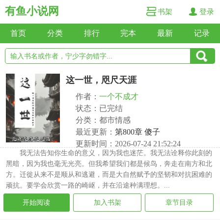
有鱼小说网
书架
登录
首页
分类
排行
完本
最新
记录
这一世，咫尺天涯
作者：
一个不成才
状态：已完结
分类：都市情感
最近更新：
第800章 傻子
更新时间：2026-07-24 21:52:24
我无法告知你生命的意义，因为我也迷茫。我无法诠释你此刻的
黑暗，因为我也毫无光亮。但我希望我们都是候鸟，奔走在南方和北
方。迁徙从来不是顺从和逃避，而是大自然赋予的坚韧和对抗困难的
顽抗。要学会欣赏一路的崎岖，并在沿途种满理想。...
开始阅读
加入书架
章节目录