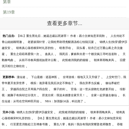
第章
第19章
查看更多章节...
、
热门点击:
【HL】重生黑化后，她逼总裁以死谢罪！ 作者：易小文林知意宋宛秋
人生何处不
、
、
青山姐姐顾明澈
老婆拔我针管，让我给男助理煮醒酒汤程心怡陆沉宴
锦绣人生[快穿]爱伊莎
、
、
、
越安安
错将真心落梧桐宋时礼苏韵怡
暗香浮动
回头看，轻舟已过万重山蒋之舟沈傲
、
、
、
、
凝
重生之窈窈再爱我一次
蛊真人
我死后，爹娘和夫君一个都没疯江寻时连道秋
天
、
、
、
、
鹅奏鸣曲
从前不待春风慢祝如星许云毅
此恨难消我奶奶烟烟
朝来寒雨晚来风
旧爱
、
泯灭程衍之柳欣欣
、
、
、
更新榜单:
漫仙途
下山退婚：逍遥神医
全球游戏：领地又又又升级了
上交时空门，我
、
、
、
带华夏开发异世界
模拟：诡异看见我后决定不降临了
我在异界当反贼
修仙界破烂
、
、
、
、
王
穿越四合院之开局落户四合院
瘸子的剑
官场：这一世从拯救红色娇妻开始
综影
、
、
、
视：她脑子有病却过分强大
邪龙出狱：我送未婚妻全家升天！
全家一起穿越去修仙
长
、
、
生仙途：从苟在空间种田开始
NBA：加强版G6汤，科比跪了
、
、
、
完本小说:
锦绣人生[快穿]爱伊莎越安安
此恨难消我奶奶烟烟
朝来寒雨晚来风
错将真
、
心落梧桐宋时礼苏韵怡
【HL】重生黑化后，她逼总裁以死谢罪！ 作者：易小文林知意宋宛
、
、
、
秋
行至爱意消散处江言傅秦书雅
重生八零，爸妈！我自有我的荣耀姜老师魏杳
吞噬