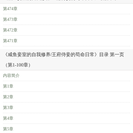
第474章
第473章
第472章
第471章
《咸鱼妾室的自我修养/王府侍妾的苟命日常》目录 第一页
（第1-100章）
内容简介
第1章
第2章
第3章
第4章
第5章