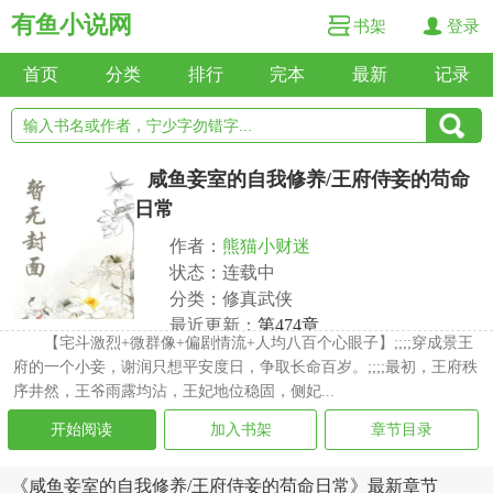
有鱼小说网
书架
登录
首页
分类
排行
完本
最新
记录
咸鱼妾室的自我修养/王府侍妾的苟命
日常
作者：
熊猫小财迷
状态：连载中
分类：修真武侠
最近更新：
第474章
【宅斗激烈+微群像+偏剧情流+人均八百个心眼子】;;;;穿成景王
更新时间：2026-07-13 14:49:51
府的一个小妾，谢润只想平安度日，争取长命百岁。;;;;最初，王府秩
序井然，王爷雨露均沾，王妃地位稳固，侧妃...
开始阅读
加入书架
章节目录
《咸鱼妾室的自我修养/王府侍妾的苟命日常》最新章节