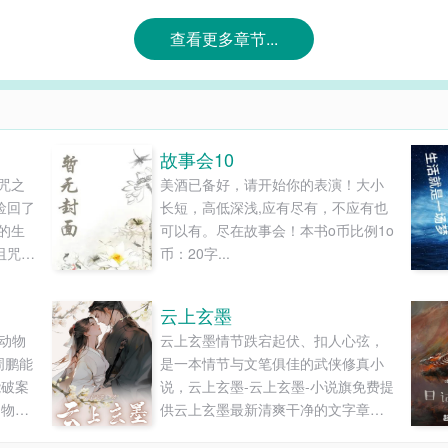
查看更多章节...
故事会10
咒之
美酒已备好，请开始你的表演！大小
捡回了
长短，高低深浅,应有尽有，不应有也
的生
可以有。尽在故事会！本书o币比例1o
诅咒之
币：20字...
话语
还有
云上玄墨
无
和动物
云上玄墨情节跌宕起伏、扣人心弦，
还拿
周鹏能
是一本情节与文笔俱佳的武侠修真小
人们
能破案
说，云上玄墨-云上玄墨-小说旗免费提
动物们
供云上玄墨最新清爽干净的文字章节
， 那
在线阅读和TXT下载。...