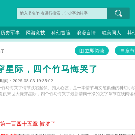
历史军事
网游竞技
科幻冒险
浪漫言情
耽美同人
其
立即阅读
章节
哭了
穿星际，四个竹马悔哭了
间：2026-08-03 19:35:02
个竹马悔哭了情节跌宕起伏、扣人心弦，是一本情节与文笔俱佳的科幻小说
提供末世大佬穿星际，四个竹马悔哭了最新清爽干净的文字章节在线阅读和
第一百四十五章 被坑了