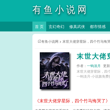
有鱼小说网
首 页
玄幻奇幻
修真武侠
都市情感
有鱼小说网
>
末世大佬穿星际，四个竹马悔
末世大佬
作者：
一钩淡月
更新时
末世大佬穿星际，四
一钩淡月-小说旗免费
《末世大佬穿星际，四个竹马悔哭了》