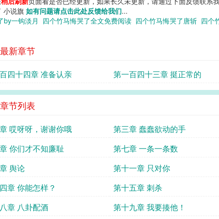
您
稍后刷新
页面看是否已经更新，如果长久未更新，请通过下面反馈联系我
了 小说旗
如有问题请点击此处反馈给我们
...
了by一钩淡月
四个竹马悔哭了全文免费阅读
四个竹马悔哭了唐斩
四个
最新章节
百四十四章 准备认亲
第一百四十三章 挺正常的
章节列表
章 哎呀呀，谢谢你哦
第三章 蠢蠢欲动的手
章 你们才不知廉耻
第七章 一条一条数
章 舆论
第十一章 只对你
四章 你能怎样？
第十五章 刺杀
八章 八卦配酒
第十九章 我要揍他！