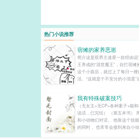
热门小说推荐
宿傩的家养恶崽
简介这是双男主迷星一款经由诅
王养成的“混世魔王”，自打宿傩
这个小孩后，就过上了每日一梗
活。“这就是个不安分的小混蛋”
王黑脸吐槽道里梅……里梅更有
权，这个双标的家伙在大人面前
我有特殊破案技巧
所收敛，在自己面前简直是无法
（无女主+无CP+各种案子+能
天！上房揭瓦，打架放火，甚至
说话，已完结） （第五本书） 
着大人的名讳去……被千年前的
和小动物们对话。 他靠这个技
冠以诅咒之王身边天灾之......
的同时， 也常常会接到来自小
的报案， 在不明所以的外人看来