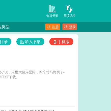
会员书架
阅读记录
他类型
注册
登录
目录
加入书架
手机版
小说，末世大佬穿星际，四个竹马悔哭了-
TXT下载。