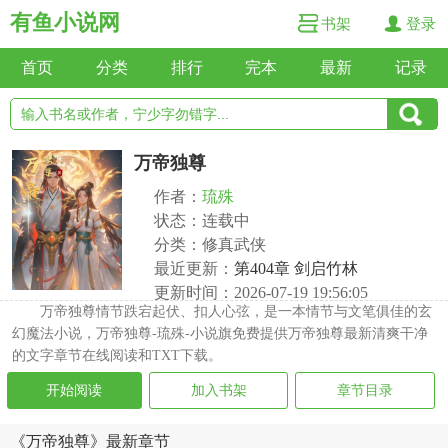
有鱼小说网
书架
登录
首页
分类
排行
完本
最新
记录
万帝独尊
作者：
琉殊
状态：连载中
分类：修真武侠
最近更新：
第404章 剑启竹林
更新时间：2026-07-19 19:56:05
万帝独尊情节跌宕起伏、扣人心弦，是一本情节与文笔俱佳的玄
幻魔法小说，万帝独尊-琉殊-小说旗免费提供万帝独尊最新清爽干净
的文字章节在线阅读和TXT下载。
开始阅读
加入书架
章节目录
《万帝独尊》最新章节