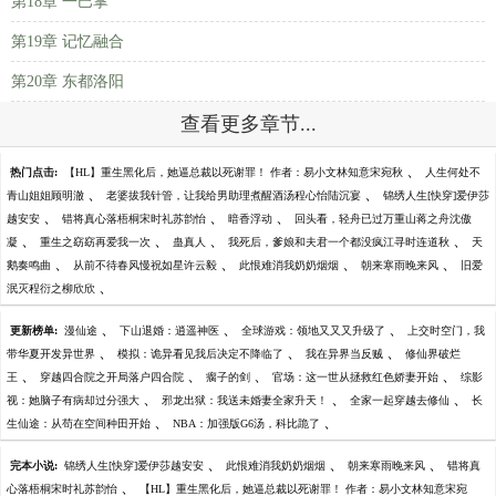
第18章 一巴掌
第19章 记忆融合
第20章 东都洛阳
查看更多章节...
、
热门点击:
【HL】重生黑化后，她逼总裁以死谢罪！ 作者：易小文林知意宋宛秋
人生何处不
、
、
青山姐姐顾明澈
老婆拔我针管，让我给男助理煮醒酒汤程心怡陆沉宴
锦绣人生[快穿]爱伊莎
、
、
、
越安安
错将真心落梧桐宋时礼苏韵怡
暗香浮动
回头看，轻舟已过万重山蒋之舟沈傲
、
、
、
、
凝
重生之窈窈再爱我一次
蛊真人
我死后，爹娘和夫君一个都没疯江寻时连道秋
天
、
、
、
、
鹅奏鸣曲
从前不待春风慢祝如星许云毅
此恨难消我奶奶烟烟
朝来寒雨晚来风
旧爱
、
泯灭程衍之柳欣欣
、
、
、
更新榜单:
漫仙途
下山退婚：逍遥神医
全球游戏：领地又又又升级了
上交时空门，我
、
、
、
带华夏开发异世界
模拟：诡异看见我后决定不降临了
我在异界当反贼
修仙界破烂
、
、
、
、
王
穿越四合院之开局落户四合院
瘸子的剑
官场：这一世从拯救红色娇妻开始
综影
、
、
、
视：她脑子有病却过分强大
邪龙出狱：我送未婚妻全家升天！
全家一起穿越去修仙
长
、
、
生仙途：从苟在空间种田开始
NBA：加强版G6汤，科比跪了
、
、
、
完本小说:
锦绣人生[快穿]爱伊莎越安安
此恨难消我奶奶烟烟
朝来寒雨晚来风
错将真
、
心落梧桐宋时礼苏韵怡
【HL】重生黑化后，她逼总裁以死谢罪！ 作者：易小文林知意宋宛