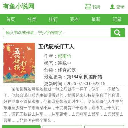
有鱼小说网
书架
登录
首页
分类
排行
完本
最新
记录
五代硬核打工人
作者：
郁雨竹
状态：连载中
分类：修真武侠
最近更新：
第184章 阴差阳错
更新时间：2026-07-30 00:23:16
柴昭觉得她哥帮她挡过一剑之后就不一样了，似乎……不是他
了。他总会说些郑先生都没听过的，她听起来却特别像真理的真话。
好在世事不管多艰难，他都愿意带着她讨生活。柴荣觉得他人生中的
艰难至少有一半来自柴小妹，干完挑货郎干造纸，造纸失业干泥瓦
工，泥瓦工被裁去从军……从军更惨，去完燕军去冀军，去完冀军去
晋军……兄妹俩在哪个军队...