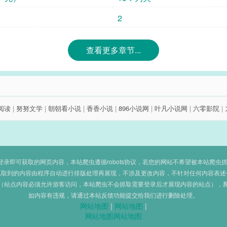
2
查看更多章节...
8阅读
|
努努文学
|
朝朝看小说
|
香香小说
|
896小说网
|
叶凡小说网
|
六零影院
|
即可获取的网页内容，本站爬虫遵循robots协议，若您的网站不希望被本站爬虫抓取，可
抓取到的内容由程序自动进行排版处理再展现，不涉及更改内容，不针对任何内容表述
（站点内容必须允许游客访问，本站爬虫不会抓取需要登录后才展现内容的站点），
如内容有违规，请通过本站反馈功能提交给我们进行删除处理。
网站地图
|
网站地图
|
网站地图
网站地图