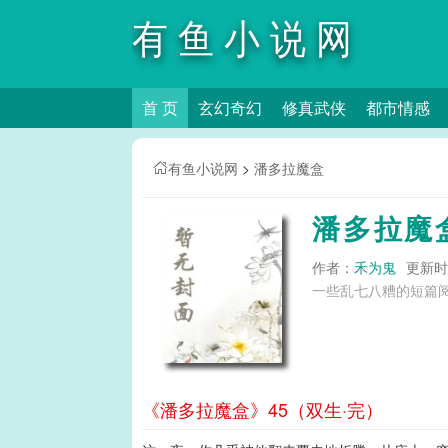
有鱼小说网
首 页
玄幻奇幻
修真武侠
都市情感
有鱼小说网
>
潘多拉魔盒
潘多拉魔
作者：
禾为鬼
更新时间
一些乱七八糟的短篇阅
《潘多拉魔盒》45（双生·完）