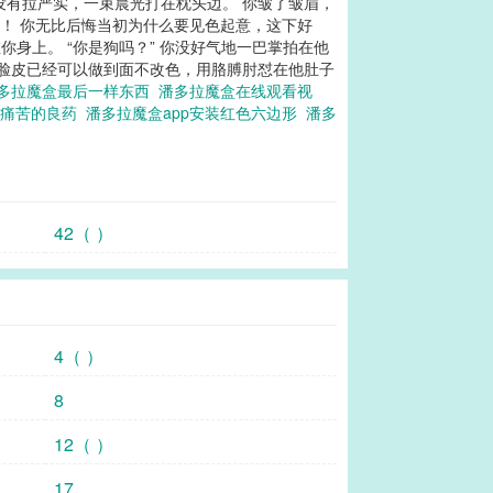
没有拉严实，一束晨光打在枕头边。 你皱了皱眉，
子！ 你无比后悔当初为什么要见色起意，这下好
在你身上。 “你是狗吗？” 你没好气地一巴掌拍在他
厚脸皮已经可以做到面不改色，用胳膊肘怼在他肚子
多拉魔盒最后一样东西
潘多拉魔盒在线观看视
受痛苦的良药
潘多拉魔盒app安装红色六边形
潘多
42（ ）
4（ ）
8
12（ ）
17