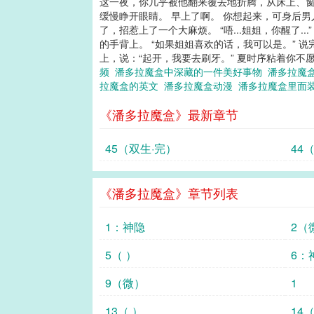
这一夜，你几乎被他翻来覆去地折腾，从床上、窗
缓慢睁开眼睛。 早上了啊。 你想起来，可身后
了，招惹上了一个大麻烦。 “唔...姐姐，你醒了
的手背上。 “如果姐姐喜欢的话，我可以是。”
上，说：“起开，我要去刷牙。” 夏时序粘着你不愿
频
潘多拉魔盒中深藏的一件美好事物
潘多拉魔
拉魔盒的英文
潘多拉魔盒动漫
潘多拉魔盒里面
《潘多拉魔盒》最新章节
45（双生·完）
《潘多拉魔盒》章节列表
1：神隐
2（
5（ ）
6：
9（微）
1
13（ ）