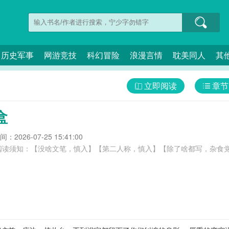
历史军事
网游竞技
科幻冒险
浪漫言情
耽美同人
其
立即阅读
章节
盒
：2026-07-25 15:41:00
读须知：【没啥文笔，慎入】【第二人称，慎入】【除了啥都写，杂食党】