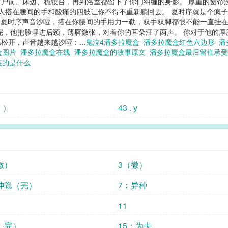
户前、床边、梳妆台，再到浴室都留下了你们纠缠的身影。 厚重的窗帘
男人搭在腰间的手和酸痛的四肢让你不得不重新躺回去。 夏时序就是个疯
...” 夏时序声音沙哑，搭在你腰间的手用力一勒，双手双脚都恨不能一直挂
 说完，他把脸埋进后颈，薄唇微张，对着你的耳朵汪了两声。 你对于他的
松开，声音越来越沙哑：...
鬼泣4潘多拉魔盒
潘多拉魔盒红色六边形
潘
盒图片
潘多拉魔盒在线
潘多拉魔盒的故事原文
潘多拉魔盒最后留住承
装的是什么
44（ ）
43 . у
微）
3（微）
神隐（完）
7：异种
11
14（ ·完）
15：为夫