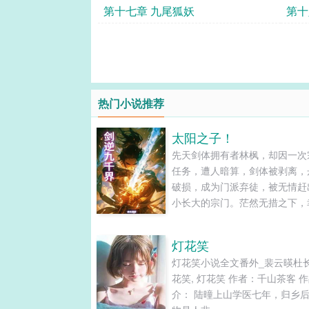
第十七章 九尾狐妖
第十
热门小说推荐
太阳之子！
先天剑体拥有者林枫，却因一次
任务，遭人暗算，剑体被剥离，
破损，成为门派弃徒，被无情赶
小长大的宗门。茫然无措之下，
上天垂怜，喜获天降神火，再修
道，重新激活剑体本源，铸就无
灯花笑
体。在人魔妖鬼仙神的诸天万界
灯花笑小说全文番外_裴云暎杜
杀出一天血路，剑逆九千界，林
花笑, 灯花笑 作者：千山茶客 
逆天之路，从天衍大陆开始….....
介： 陆曈上山学医七年，归乡