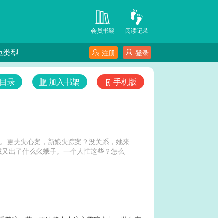
会员书架
阅读记录
他类型
注册
登录
目录
加入书架
手机版
妖。更夫失心案，新娘失踪案？没关系，她来
城又出了什么幺蛾子。一个人忙这些？怎么