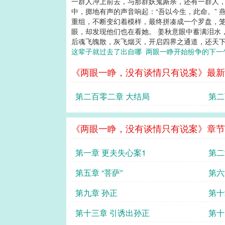
一群人冲上前去，与那群妖鬼厮杀，还有一群人，
中，掷地有声的声音响起：“吾以今生，此命。” 
重组，不断变幻着模样，最终拼凑成一个罗盘，笼
眼，却发现他们也在看她。 姜秋意眼中蓄满泪水，却
后魂飞魄散，灰飞烟灭，开启四界之通道，还天下之
这辈子就过去了出自哪
两眼一睁开始纷争的下
《两眼一睁，没有谈情只有说案》最新
第二百零二章 大结局
第二
《两眼一睁，没有谈情只有说案》章节
第一章 更夫失心案1
第二
第五章 “菩萨”
第六
第九章 孙正
第十
第十三章 引诱出孙正
第十