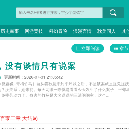
历史军事
网游竞技
科幻冒险
浪漫言情
耽美同人
其
立即阅读
章节
，没有谈情只有说案
椒
更新时间：2026-07-31 21:05:42
妖+微群像+青梅竹马］自从姜秋意来到平邺城之后，不是破案就是捉鬼捉
鸟？没关系，她来捉。每天两眼一睁就是看看今天发生了什么案子，平邺
免费劳动力了。身边的竹马是大名鼎鼎的三清阁阁主，这个...
百零二章 大结局