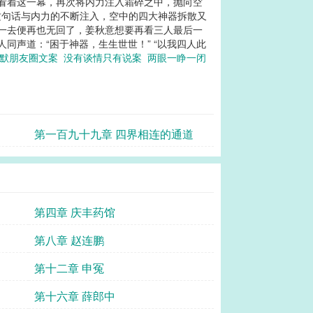
意看着这一幕，再次将内力注入霜碎之中，抛向空
着这句话与内力的不断注入，空中的四大神器拆散又
此一去便再也无回了，姜秋意想要再看三人最后一
人同声道：“困于神器，生生世世！” “以我四人此
幽默朋友圈文案
没有谈情只有说案
两眼一睁一闭
第一百九十九章 四界相连的通道
第四章 庆丰药馆
第八章 赵连鹏
第十二章 申冤
第十六章 薛郎中