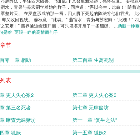
布起阵法，牢住四大凶兽。 他们跌下又会重新站起，循环往复。 姜秋
燕宿水，青枭与苏宏嗣学着她的样子，同声道：“吾以今生，此命！” 随
罩整片天。 在罗盘形成的那一瞬，四人脚下亮起的阵法将他们吞没。 
又收回视线。 姜秋意：“此魂。” 燕宿水，青枭与苏宏嗣：“此魂！” 四
安定！” 四界通道缓缓开启，可只堪堪开启了一条细缝。 ...
两眼一睁
一句是啥
两眼一睁的高情商句子
章节
百零一章 相助
第二百章 生离死别
列表
章 更夫失心案2
第三章 更夫失心案3
章 第三名死者
第七章 无肆赌坊
章 暗查无肆赌坊
第十一章 “复生之法”
四章 狐妖
第十五章 狐妖2