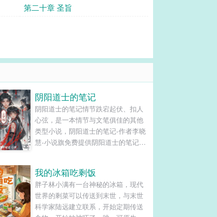
第二十章 圣旨
阴阳道士的笔记
阴阳道士的笔记情节跌宕起伏、扣人
心弦，是一本情节与文笔俱佳的其他
类型小说，阴阳道士的笔记-作者李晓
慧-小说旗免费提供阴阳道士的笔记最
新清爽干净的文字章节在线阅读和
TXT下载。...
我的冰箱吃剩饭
胖子林小满有一台神秘的冰箱，现代
世界的剩菜可以传送到末世，与末世
科学家陆远建立联系，开始定期传送