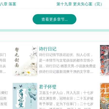
八章 落案
第十九章 更夫失心案（完）
查看更多章节...
诗行日记
宗门
诗行日记情节跌宕起伏、扣人心弦，
丹田
是一本情节与文笔俱佳的都市言情小
出从
说，诗行日记-燃墨天男-小说旗免费提
幸得
供诗行日记最新清爽干净的文字章节
武
在线阅读和TXT下载。...
双剑
君子怀璧
中，
长卿灯
卫嘉玉十岁入山，拜入九宗；十七岁
枫的
作品简
成文渊首席，冠绝全宗；二十五岁被
.
后发现
寄予厚望，定为下任掌门；二十七岁