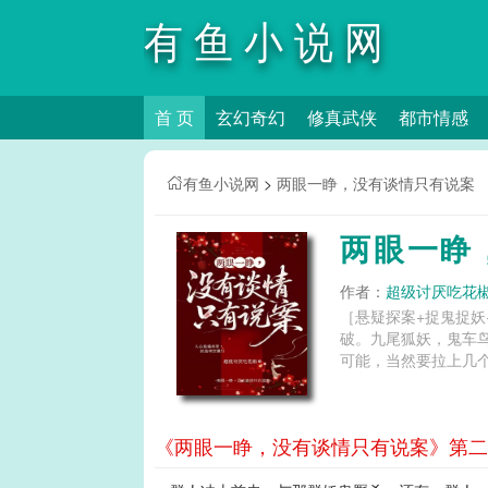
有鱼小说网
首 页
玄幻奇幻
修真武侠
都市情感
有鱼小说网
>
两眼一睁，没有谈情只有说案
两眼一睁
作者：
超级讨厌吃花
［悬疑探案+捉鬼捉
破。九尾狐妖，鬼车
可能，当然要拉上几个
《两眼一睁，没有谈情只有说案》第二