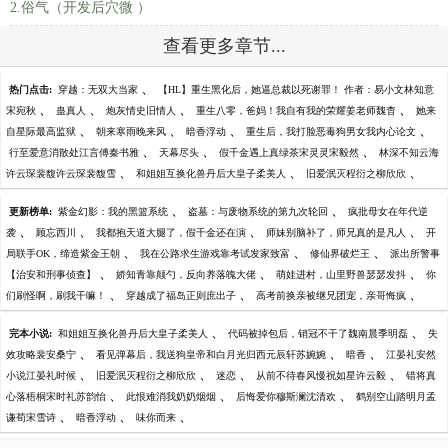
2.俗气（开发后穴微 ）
查看更多章节...
、
热门点击:
穿越：无双大当家
【HL】重生黑化后，她逼总裁以死谢罪！ 作者：易小文林知意
、
、
、
、
宋宛秋
蛊真人
炮灰情史旧情人
重生八零，爸妈！我自有我的荣耀姜老师魏杳
她来
、
、
、
、
自星际最高监狱
朝来寒雨晚来风
暗香浮动
重生后，我打脸恶毒狗男女我内心论文
、
、
、
行至爱意消散处江言傅秦书雅
天幕尽头
假千金遇上真绿茶宋灵灵宋毅然
林深不知云海
、
、
、
许云琛裴馥许云琛裴馥雪
和姐姐互换化兽丹后大皇子柔美人
旧爱泯灭程衍之柳欣欣
、
、
更新榜单:
紫金幻影：我的黑篮系统
盗墓：与废物系统的第九次轮回
疯批母女在年代逆
、
、
、
、
袭
顾忘西川
我都抱天道大腿了，假千金还在演
师妹别脑补了，师兄真的是凡人
开
、
、
、
局联手OK，缔造紫金王朝
我在公路求生游戏靠考试发家致富
修仙界破烂王
派出所警事
、
、
、
【治安和刑事侦查】
娇知青靠颠勺，反向养落魄大佬
萌娃进村，山里野兽瑟瑟发抖
你
、
、
、
们刷怪啊，刷我干嘛！
穿越成了福岛正则庶出子
高考前换亲被继兄团宠，亲哥悔疯
、
、
完本小说:
和姐姐互换化兽丹后大皇子柔美人
代码被掉包后，销冠不干了魏南晨季明磊
失
、
、
、
效攻略裴安桑宁
看见弹幕后，我送狗皇帝和白月光归西元辰轩苏婉婉
暗香
江晏礼安然
、
、
、
、
小说江晏礼时候
旧爱泯灭程衍之柳欣欣
迷恋
从前不待春风慢祝如星许云毅
错将真
、
、
、
心落梧桐宋时礼苏韵怡
此恨难消我奶奶烟烟
后悔爱你穆斯澜沈清欢
鹤别空山踏明月孟
、
、
、
谦荀宋雪诗
暗香浮动
味你而来