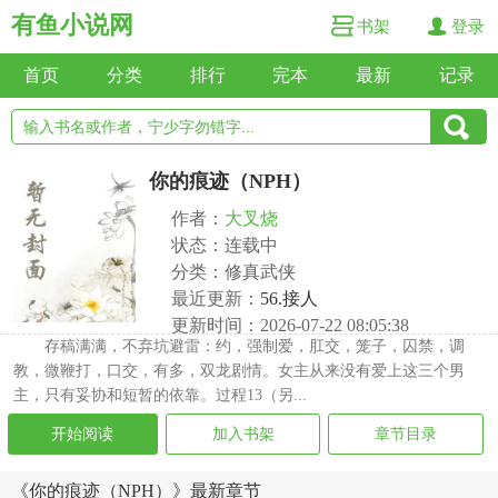
有鱼小说网
书架
登录
首页
分类
排行
完本
最新
记录
你的痕迹（NPH）
作者：
大叉烧
状态：连载中
分类：修真武侠
最近更新：
56.接人
更新时间：2026-07-22 08:05:38
存稿满满，不弃坑避雷：约，强制爱，肛交，笼子，囚禁，调
教，微鞭打，口交，有多，双龙剧情。女主从来没有爱上这三个男
主，只有妥协和短暂的依靠。过程13（另...
开始阅读
加入书架
章节目录
《你的痕迹（NPH）》最新章节