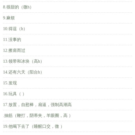
8.很甜的（微h）
9.麻烦
10.得逞（h）
11.没事的
12.擦肩而过
13.领带和冰块（高h）
14.还有六天（阳台h）
15.发现
16.玩具（ ）
17.放置，自慰棒，扇逼，强制高潮高
.抽筋（鞭打，阴蒂夹，羊眼圈，高 ）
19.他喝下去了（睡醒口交，微 ）