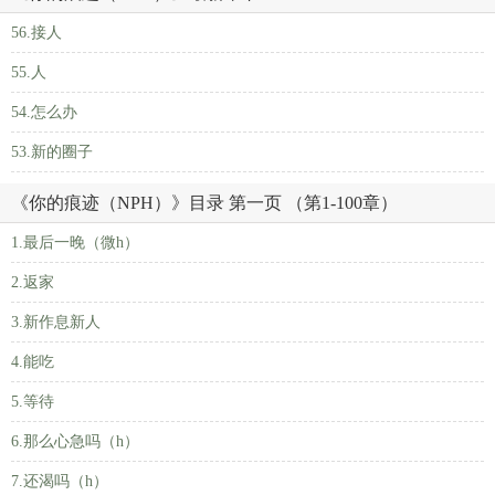
56.接人
55.人
54.怎么办
53.新的圈子
《你的痕迹（NPH）》目录 第一页 （第1-100章）
1.最后一晚（微h）
2.返家
3.新作息新人
4.能吃
5.等待
6.那么心急吗（h）
7.还渴吗（h）