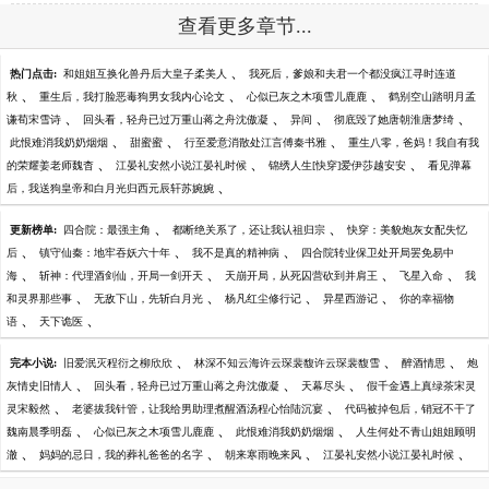
查看更多章节...
、
热门点击:
和姐姐互换化兽丹后大皇子柔美人
我死后，爹娘和夫君一个都没疯江寻时连道
、
、
、
秋
重生后，我打脸恶毒狗男女我内心论文
心似已灰之木项雪儿鹿鹿
鹤别空山踏明月孟
、
、
、
、
谦荀宋雪诗
回头看，轻舟已过万重山蒋之舟沈傲凝
异间
彻底毁了她唐朝淮唐梦绮
、
、
、
此恨难消我奶奶烟烟
甜蜜蜜
行至爱意消散处江言傅秦书雅
重生八零，爸妈！我自有我
、
、
、
的荣耀姜老师魏杳
江晏礼安然小说江晏礼时候
锦绣人生[快穿]爱伊莎越安安
看见弹幕
、
后，我送狗皇帝和白月光归西元辰轩苏婉婉
、
、
更新榜单:
四合院：最强主角
都断绝关系了，还让我认祖归宗
快穿：美貌炮灰女配失忆
、
、
、
后
镇守仙秦：地牢吞妖六十年
我不是真的精神病
四合院转业保卫处开局罢免易中
、
、
、
、
海
斩神：代理酒剑仙，开局一剑开天
天崩开局，从死囚营砍到并肩王
飞星入命
我
、
、
、
、
和灵界那些事
无敌下山，先斩白月光
杨凡红尘修行记
异星西游记
你的幸福物
、
、
语
天下诡医
、
、
、
完本小说:
旧爱泯灭程衍之柳欣欣
林深不知云海许云琛裴馥许云琛裴馥雪
醉酒情思
炮
、
、
、
灰情史旧情人
回头看，轻舟已过万重山蒋之舟沈傲凝
天幕尽头
假千金遇上真绿茶宋灵
、
、
灵宋毅然
老婆拔我针管，让我给男助理煮醒酒汤程心怡陆沉宴
代码被掉包后，销冠不干了
、
、
、
魏南晨季明磊
心似已灰之木项雪儿鹿鹿
此恨难消我奶奶烟烟
人生何处不青山姐姐顾明
、
、
、
、
澈
妈妈的忌日，我的葬礼爸爸的名字
朝来寒雨晚来风
江晏礼安然小说江晏礼时候