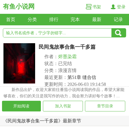
有鱼小说网
书架
登录
首页
分类
排行
完本
最新
记录
民间鬼故事合集一千多篇
作者：
烬墨染霜
状态：已完结
分类：浪漫言情
最近更新：
第51章 缝合信
更新时间：2026-06-03 19:14:58
新作品出炉，欢迎大家前往番茄小说阅读我的作品，希望大家能
够喜欢，你们的关注是我写作的动力，我会努力讲好每个故事！...
开始阅读
加入书架
章节目录
《民间鬼故事合集一千多篇》最新章节