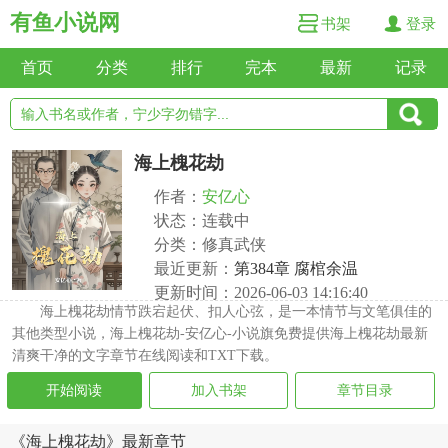
有鱼小说网
书架
登录
首页
分类
排行
完本
最新
记录
海上槐花劫
作者：
安亿心
状态：连载中
分类：修真武侠
最近更新：
第384章 腐棺余温
更新时间：2026-06-03 14:16:40
海上槐花劫情节跌宕起伏、扣人心弦，是一本情节与文笔俱佳的
其他类型小说，海上槐花劫-安亿心-小说旗免费提供海上槐花劫最新
清爽干净的文字章节在线阅读和TXT下载。
开始阅读
加入书架
章节目录
《海上槐花劫》最新章节