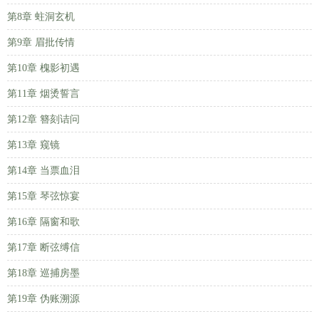
第8章 蛀洞玄机
第9章 眉批传情
第10章 槐影初遇
第11章 烟烫誓言
第12章 簪刻诘问
第13章 窥镜
第14章 当票血泪
第15章 琴弦惊宴
第16章 隔窗和歌
第17章 断弦缚信
第18章 巡捕房墨
第19章 伪账溯源