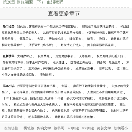
第20章 伪账溯源（下）·血泪密码
查看更多章节...
、
、
热门点击:
我死后，爹娘和夫君一个都没疯江寻时连道秋
彻底毁了她唐朝淮唐梦绮
和姐姐
、
、
互换化兽丹后大皇子柔美人
从前不待春风慢祝如星许云毅
代码被掉包后，销冠不干了魏南
、
、
、
、
、
、
、
晨季明磊
天幕尽头
大祸
天鹅奏鸣曲
味你而来
暗香
异间
错将真心落梧
、
、
、
、
桐宋时礼苏韵怡
只手遮天（出书版）
炮灰情史旧情人
她来自星际最高监狱
、
、
、
、
、
更新榜单:
大明岁时记
祝由禁咒
短篇鬼故事录
天尊皇婿
权力巅峰从纪委开始
、
、
、
、
邻村粮荒吃草根，我带全村齐吃肉
毁灭使徒
莲花楼之剑仙劫
四合院：最强主角
末
、
、
、
、
世丧尸皇快穿了
混沌圣体，开局被仙子强迫双修
浅星语的新书
至尊武魂
惊！重生
、
、
空间之在修仙界纵横四海
圣域道尊
、
、
、
完本小说:
行至爱意消散处江言傅秦书雅
大祸
彻底毁了她唐朝淮唐梦绮
失效攻略裴安
、
、
、
桑宁
看见弹幕后，我送狗皇帝和白月光归西元辰轩苏婉婉
人生何处不青山姐姐顾明澈
、
【HL】重生黑化后，她逼总裁以死谢罪！ 作者：易小文林知意宋宛秋
江晏礼安然小说江晏礼
、
、
、
时候
和姐姐互换化兽丹后大皇子柔美人
林深不知云海许云琛裴馥许云琛裴馥雪
重生
、
、
后，我打脸恶毒狗男女我内心论文
代码被掉包后，销冠不干了魏南晨季明磊
鹤别空山踏明
、
、
、
月孟谦荀宋雪诗
朝来寒雨晚来风
错将真心落梧桐宋时礼苏韵怡
友情链接：
棋笔趣
狗狗文学
趣书网
321阅读
868阅读
努努文学
朝朝看小