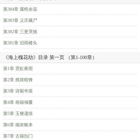
第384章 腐棺余温
第383章 义庄藏尸
第382章 三更哭烛
第381章 旧雨楼头
《海上槐花劫》目录 第一页 （第1-100章）
第1章 霓虹夜雨
第2章 残荷暗锋
第3章 诗裂华裳
第4章 画箱倾覆
第5章 玉簪遗痕
第6章 烟灰账本
第7章 古籍扣门