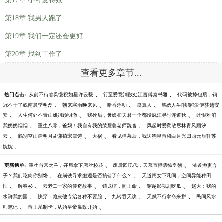
第17章 小可爱特效
第18章 我男人跑了……
第19章 我们一定还会更好
第20章 找到工作了
查看更多章节...
、
、
热门点击:
从前不待春风慢祝如星许云毅
行至爱意消散处江言傅秦书雅
代码被掉包后，销
、
、
、
、
冠不干了魏南晨季明磊
朝来寒雨晚来风
暗香浮动
蛊真人
锦绣人生[快穿]爱伊莎越安
、
、
、
安
人生何处不青山姐姐顾明澈
我死后，爹娘和夫君一个都没疯江寻时连道秋
此恨难消
、
、
我奶奶烟烟
重生八零，爸妈！我自有我的荣耀姜老师魏杳
风起时爱意散尽林青风顾汐
、
、
、
云
鹤别空山踏明月孟谦荀宋雪诗
大祸
看见弹幕后，我送狗皇帝和白月光归西元辰轩苏
、
婉婉
、
、
更新榜单:
重生首富之子，开局拿下黑丝校花
废后回现代：天幕直播震惊皇朝
渣爹抛妻弃
、
、
子？我们吃肉你别馋
在崩铁寻求邂逅是否搞错了什么？
天道闺女下凡间，空间异能种田
、
、
、
、
、
忙
解春衫
云老二一家的传奇故事
镇龙棺，阎王命
穿越影视剧吃瓜
赵大：我的
、
、
、
、
水浒我的国
快穿：炮灰他专治各种不要脸
九转吞天诀
天赋不行拿命来拼
民间风水
、
、
师笔记
帝王系制卡，从始皇帝嬴政开始