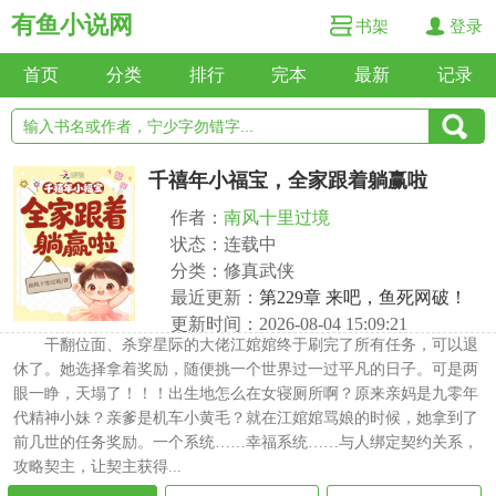
有鱼小说网
书架
登录
首页
分类
排行
完本
最新
记录
千禧年小福宝，全家跟着躺赢啦
作者：
南风十里过境
状态：连载中
分类：修真武侠
最近更新：
第229章 来吧，鱼死网破！
更新时间：2026-08-04 15:09:21
干翻位面、杀穿星际的大佬江婠婠终于刷完了所有任务，可以退
休了。她选择拿着奖励，随便挑一个世界过一过平凡的日子。可是两
眼一睁，天塌了！！！出生地怎么在女寝厕所啊？原来亲妈是九零年
代精神小妹？亲爹是机车小黄毛？就在江婠婠骂娘的时候，她拿到了
前几世的任务奖励。一个系统……幸福系统……与人绑定契约关系，
攻略契主，让契主获得...