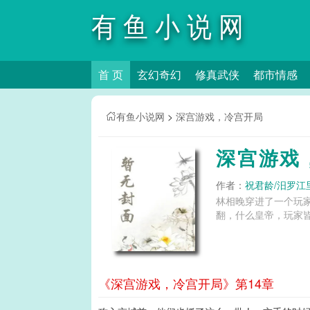
有鱼小说网
首 页
玄幻奇幻
修真武侠
都市情感
有鱼小说网
>
深宫游戏，冷宫开局
深宫游戏
作者：
祝君龄/汨罗江
林相晚穿进了一个玩
翻，什么皇帝，玩家皆
《深宫游戏，冷宫开局》第14章