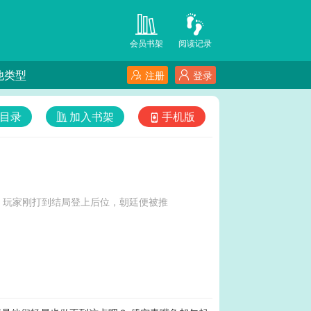
会员书架
阅读记录
他类型
注册
登录
目录
加入书架
手机版
。玩家刚打到结局登上后位，朝廷便被推