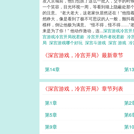
攻入京城前，他们也抓了这么一批人，交手的时候
一个笑容，目光环视一周，等看到墙上隐蔽处那个
的注意。 “老大老大，这老家伙居然还在！”他
然睁大，像是看到了极不可思议的人一般，颤抖着抬
模样，倒让他极为满意。 “怪不得，怪不得……
来是为了你！” 他动作激动，连...
深宫游戏冷宫
宫游戏冷宫开局祝君龄
冷宫开局作者祝君龄
冷
局
深宫游戏哪个好玩
深宫斗游戏
深宫 游戏
冷
《深宫游戏，冷宫开局》最新章节
第14章
第1
《深宫游戏，冷宫开局》章节列表
第1章
第2
第5章
第6
第9章
第1