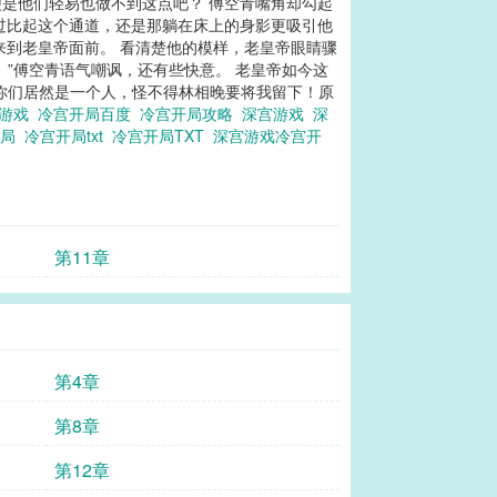
是他们轻易也做不到这点吧？ 傅空青嘴角却勾起
过比起这个通道，还是那躺在床上的身影更吸引他
来到老皇帝面前。 看清楚他的模样，老皇帝眼睛骤
。”傅空青语气嘲讽，还有些快意。 老皇帝如今这
，你们居然是一个人，怪不得林相晚要将我留下！原
梦游戏
冷宫开局百度
冷宫开局攻略
深宫游戏
深
结局
冷宫开局txt
冷宫开局TXT
深宫游戏冷宫开
第11章
第4章
第8章
第12章