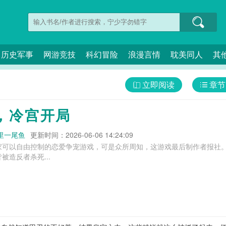
历史军事
网游竞技
科幻冒险
浪漫言情
耽美同人
其
立即阅读
章节
，冷宫开局
里一尾鱼
更新时间：2026-06-06 14:24:09
家可以自由控制的恋爱争宠游戏，可是众所周知，这游戏最后制作者报社
被造反者杀死...