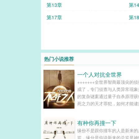
第13章
第1
第17章
第1
热门小说推荐
一个人对抗全世界
+++++++全世界智商最顶尖的
成了，专门侦查与人类异常现象
的复杂谜案通过量子自杀原理获
死之力的天才罪犯，如何才能逮
能够自由入侵他人梦境的高智商
派，如何才能让其落网？拥有操
有种你再撞一下
来能力的神秘黑手，如何才能逮
缘份不是跟你撞车的人是新来的
案？能够操控事故概率的幕后圣
监，缘分是你说新来的总监是神