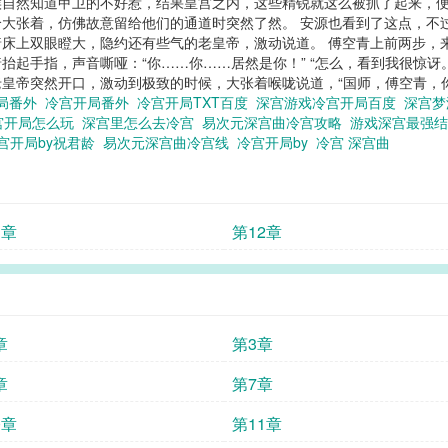
自然知道甲卫的不好惹，结果皇宫之内，这些精锐就这么被抓了起来，便
大张着，仿佛故意留给他们的通道时突然了然。 安源也看到了这点，不
指着床上双眼瞪大，隐约还有些气的老皇帝，激动说道。 傅空青上前两步，
起手指，声音嘶哑：“你……你……居然是你！” “怎么，看到我很惊讶
”老皇帝突然开口，激动到极致的时候，大张着喉咙说道，“国师，傅空青
开局番外
冷宫开局番外
冷宫开局TXT百度
深宫游戏冷宫开局百度
深宫
宫开局怎么玩
深宫里怎么去冷宫
易次元深宫曲冷宫攻略
游戏深宫最强
宫开局by祝君龄
易次元深宫曲冷宫线
冷宫开局by
冷宫 深宫曲
3章
第12章
章
第3章
章
第7章
0章
第11章