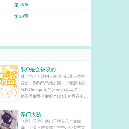
第16章
第20章
装O是会被咬的
林与为了不被别人发现自己非人类的
身份，勤勤恳恳地扮演一个无腺体的
残疾Omega 别的Omega感动哭了，
他跟着假哭 别的Omega上体育课中
暑，他跟着假中暑 别的Omega发情
了，他跟着假装发情 装着装着怎么不
寒门天骄
对了呢？他脖子后面这是个啥？！身
《寒门天骄》寒门天骄目录全文阅
体怎么越来越热了？！ 校草段辞人帅
读，主角是萧景曜正宁帝小说章节完