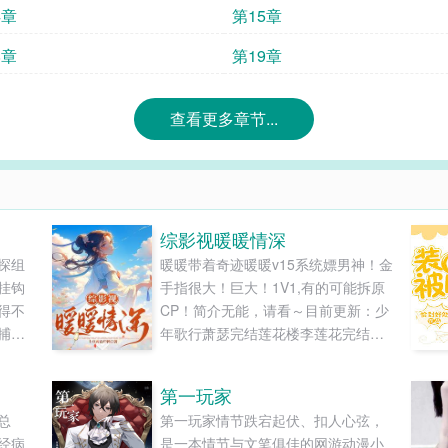
4章
第15章
8章
第19章
查看更多章节...
综影视暖暖情深
侦探组
暖暖带着奇迹暖暖v15系统嫖男神！金
挂钩
手指很大！巨大！1V1,有的可能拆原
得不
CP！简介无能，请看～目前更新：少
捕？
年歌行萧瑟完结莲花楼李莲花完结女
反
生宿舍高慕南完结沉香重华玄夜完结
控未
金庸武侠世界杨康短篇完结如懿传弘
第一玩家
捕归
历后续更新云之羽南风知我意少年白
总
第一玩家情节跌宕起伏、扣人心弦，
子，
马醉春风白夜追凶、白夜破晓—韩彬
经病
是一本情节与文笔俱佳的网游动漫小