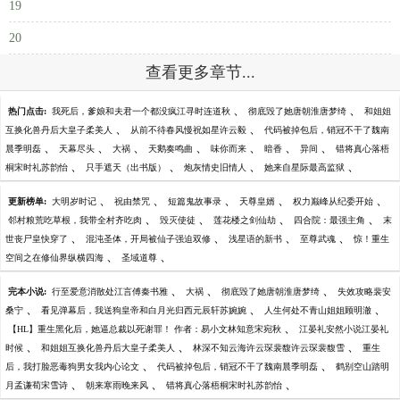
19
20
查看更多章节...
、
、
热门点击:
我死后，爹娘和夫君一个都没疯江寻时连道秋
彻底毁了她唐朝淮唐梦绮
和姐姐
、
、
互换化兽丹后大皇子柔美人
从前不待春风慢祝如星许云毅
代码被掉包后，销冠不干了魏南
、
、
、
、
、
、
、
晨季明磊
天幕尽头
大祸
天鹅奏鸣曲
味你而来
暗香
异间
错将真心落梧
、
、
、
、
桐宋时礼苏韵怡
只手遮天（出书版）
炮灰情史旧情人
她来自星际最高监狱
、
、
、
、
、
更新榜单:
大明岁时记
祝由禁咒
短篇鬼故事录
天尊皇婿
权力巅峰从纪委开始
、
、
、
、
邻村粮荒吃草根，我带全村齐吃肉
毁灭使徒
莲花楼之剑仙劫
四合院：最强主角
末
、
、
、
、
世丧尸皇快穿了
混沌圣体，开局被仙子强迫双修
浅星语的新书
至尊武魂
惊！重生
、
、
空间之在修仙界纵横四海
圣域道尊
、
、
、
完本小说:
行至爱意消散处江言傅秦书雅
大祸
彻底毁了她唐朝淮唐梦绮
失效攻略裴安
、
、
、
桑宁
看见弹幕后，我送狗皇帝和白月光归西元辰轩苏婉婉
人生何处不青山姐姐顾明澈
、
【HL】重生黑化后，她逼总裁以死谢罪！ 作者：易小文林知意宋宛秋
江晏礼安然小说江晏礼
、
、
、
时候
和姐姐互换化兽丹后大皇子柔美人
林深不知云海许云琛裴馥许云琛裴馥雪
重生
、
、
后，我打脸恶毒狗男女我内心论文
代码被掉包后，销冠不干了魏南晨季明磊
鹤别空山踏明
、
、
、
月孟谦荀宋雪诗
朝来寒雨晚来风
错将真心落梧桐宋时礼苏韵怡