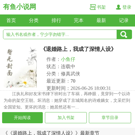
有鱼小说网
书架
登录
首页
分类
排行
完本
最新
记录
《退婚路上，我成了深情人设》
作者：
小鱼仔
状态：连载中
分类：修真武侠
最近更新：
70
更新时间：2026-06-26 18:00:31
江执礼和好友宋书律下班时出了车祸，再睁眼，竟穿到一个以诗
为命的架空王朝。坏消息：她穿成了京城闻名的诗难嫡女，文采烂到
全国皆知。更坏的消息：她居然还有一...
开始阅读
加入书架
章节目录
《《退婚路上，我成了深情人设》》最新章节