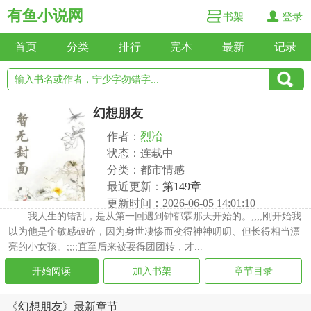
有鱼小说网
书架
登录
首页
分类
排行
完本
最新
记录
幻想朋友
作者：
烈冶
状态：连载中
分类：都市情感
最近更新：
第149章
更新时间：2026-06-05 14:01:10
我人生的错乱，是从第一回遇到钟郁霖那天开始的。;;;;刚开始我
以为他是个敏感破碎，因为身世凄惨而变得神神叨叨、但长得相当漂
亮的小女孩。;;;;直至后来被耍得团团转，才...
开始阅读
加入书架
章节目录
《幻想朋友》最新章节