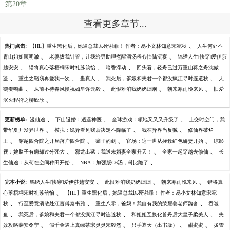
第20章
查看更多章节...
、
热门点击:
【HL】重生黑化后，她逼总裁以死谢罪！ 作者：易小文林知意宋宛秋
人生何处不
、
、
青山姐姐顾明澈
老婆拔我针管，让我给男助理煮醒酒汤程心怡陆沉宴
锦绣人生[快穿]爱伊莎
、
、
、
越安安
错将真心落梧桐宋时礼苏韵怡
暗香浮动
回头看，轻舟已过万重山蒋之舟沈傲
、
、
、
、
凝
重生之窈窈再爱我一次
蛊真人
我死后，爹娘和夫君一个都没疯江寻时连道秋
天
、
、
、
、
鹅奏鸣曲
从前不待春风慢祝如星许云毅
此恨难消我奶奶烟烟
朝来寒雨晚来风
旧爱
、
泯灭程衍之柳欣欣
、
、
、
更新榜单:
漫仙途
下山退婚：逍遥神医
全球游戏：领地又又又升级了
上交时空门，我
、
、
、
带华夏开发异世界
模拟：诡异看见我后决定不降临了
我在异界当反贼
修仙界破烂
、
、
、
、
王
穿越四合院之开局落户四合院
瘸子的剑
官场：这一世从拯救红色娇妻开始
综影
、
、
、
视：她脑子有病却过分强大
邪龙出狱：我送未婚妻全家升天！
全家一起穿越去修仙
长
、
、
生仙途：从苟在空间种田开始
NBA：加强版G6汤，科比跪了
、
、
、
完本小说:
锦绣人生[快穿]爱伊莎越安安
此恨难消我奶奶烟烟
朝来寒雨晚来风
错将真
、
心落梧桐宋时礼苏韵怡
【HL】重生黑化后，她逼总裁以死谢罪！ 作者：易小文林知意宋宛
、
、
、
秋
行至爱意消散处江言傅秦书雅
重生八零，爸妈！我自有我的荣耀姜老师魏杳
吞噬
、
、
、
鱼
我死后，爹娘和夫君一个都没疯江寻时连道秋
和姐姐互换化兽丹后大皇子柔美人
失
、
、
、
、
效攻略裴安桑宁
假千金遇上真绿茶宋灵灵宋毅然
只手遮天（出书版）
甜蜜蜜
拨雪