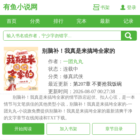
有鱼小说网
书架
登录
首页
分类
排行
完本
最新
记录
别脑补！我真是来搞垮全家的
作者：
一团丸丸
状态：连载中
分类：修真武侠
最近更新：
第207章 不要抢我饭碗
更新时间：2026-08-07 00:27:38
别脑补！我真是来搞垮全家的情节跌宕起伏、扣人心弦，是一本
情节与文笔俱佳的其他类型小说，别脑补！我真是来搞垮全家的-一
团丸丸-小说旗免费提供别脑补！我真是来搞垮全家的最新清爽干净
的文字章节在线阅读和TXT下载。
开始阅读
加入书架
章节目录