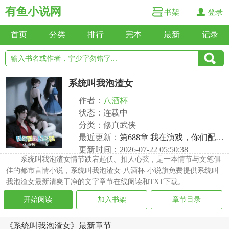
有鱼小说网
书架
登录
首页
分类
排行
完本
最新
记录
系统叫我泡渣女
作者：
八酒杯
状态：连载中
分类：修真武侠
最近更新：
第688章 我在演戏，你们配合一下
更新时间：2026-07-22 05:50:38
系统叫我泡渣女情节跌宕起伏、扣人心弦，是一本情节与文笔俱
佳的都市言情小说，系统叫我泡渣女-八酒杯-小说旗免费提供系统叫
我泡渣女最新清爽干净的文字章节在线阅读和TXT下载。
开始阅读
加入书架
章节目录
《系统叫我泡渣女》最新章节