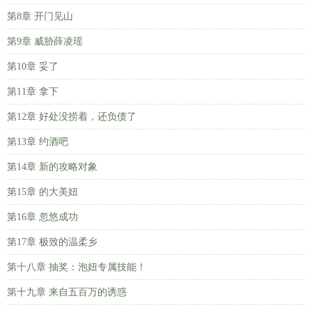
第8章 开门见山
第9章 威胁薛凌瑶
第10章 妥了
第11章 拿下
第12章 好处没捞着，还负债了
第13章 约酒吧
第14章 新的攻略对象
第15章 的大美妞
第16章 忽悠成功
第17章 极致的温柔乡
第十八章 抽奖：泡妞专属技能！
第十九章 来自五百万的诱惑