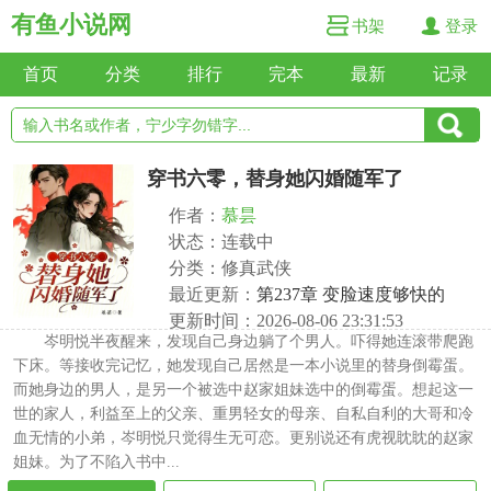
有鱼小说网
书架
登录
首页
分类
排行
完本
最新
记录
穿书六零，替身她闪婚随军了
作者：
慕昙
状态：连载中
分类：修真武侠
最近更新：
第237章 变脸速度够快的
更新时间：2026-08-06 23:31:53
岑明悦半夜醒来，发现自己身边躺了个男人。吓得她连滚带爬跑
下床。等接收完记忆，她发现自己居然是一本小说里的替身倒霉蛋。
而她身边的男人，是另一个被选中赵家姐妹选中的倒霉蛋。想起这一
世的家人，利益至上的父亲、重男轻女的母亲、自私自利的大哥和冷
血无情的小弟，岑明悦只觉得生无可恋。更别说还有虎视眈眈的赵家
姐妹。为了不陷入书中...