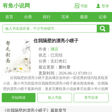
有鱼小说网
书架
登录
首页
分类
排行
完本
最新
记录
住我隔壁的漂亮小瞎子
作者：
璃言
状态：已完结
分类：玄幻奇幻
最近更新：
第91章
更新时间：2026-06-12 07:09:11
住我隔壁的漂亮小瞎子是由璃言创作的一部优秀的现代耽美耽美
小说，腐小书为您提供住我隔壁的漂亮小瞎子最佳阅读体验，住我隔
壁的漂亮小瞎子最新内容，更多完整耽美小说故事尽在腐小书小说网
开始阅读
加入书架
章节目录
《住我隔壁的漂亮小瞎子》最新章节