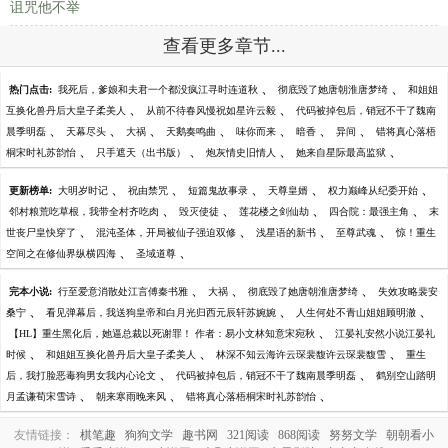
诅咒他不举
查看更多章节...
、
、
热门点击:
我死后，爹娘和夫君一个都没疯江寻时连道秋
彻底毁了她唐朝淮唐梦绮
和姐姐
、
、
互换化兽丹后大皇子柔美人
从前不待春风慢祝如星许云毅
代码被掉包后，销冠不干了魏南
、
、
、
、
、
、
、
晨季明磊
天幕尽头
大祸
天鹅奏鸣曲
味你而来
暗香
异间
错将真心落梧
、
、
、
、
桐宋时礼苏韵怡
只手遮天（出书版）
炮灰情史旧情人
她来自星际最高监狱
、
、
、
、
、
更新榜单:
大明岁时记
祝由禁咒
短篇鬼故事录
天尊皇婿
权力巅峰从纪委开始
、
、
、
、
邻村粮荒吃草根，我带全村齐吃肉
毁灭使徒
莲花楼之剑仙劫
四合院：最强主角
末
、
、
、
、
世丧尸皇快穿了
混沌圣体，开局被仙子强迫双修
浅星语的新书
至尊武魂
惊！重生
、
、
空间之在修仙界纵横四海
圣域道尊
、
、
、
完本小说:
行至爱意消散处江言傅秦书雅
大祸
彻底毁了她唐朝淮唐梦绮
失效攻略裴安
、
、
、
桑宁
看见弹幕后，我送狗皇帝和白月光归西元辰轩苏婉婉
人生何处不青山姐姐顾明澈
、
【HL】重生黑化后，她逼总裁以死谢罪！ 作者：易小文林知意宋宛秋
江晏礼安然小说江晏礼
、
、
、
时候
和姐姐互换化兽丹后大皇子柔美人
林深不知云海许云琛裴馥许云琛裴馥雪
重生
、
、
后，我打脸恶毒狗男女我内心论文
代码被掉包后，销冠不干了魏南晨季明磊
鹤别空山踏明
、
、
、
月孟谦荀宋雪诗
朝来寒雨晚来风
错将真心落梧桐宋时礼苏韵怡
友情链接：
棋笔趣
狗狗文学
趣书网
321阅读
868阅读
努努文学
朝朝看小