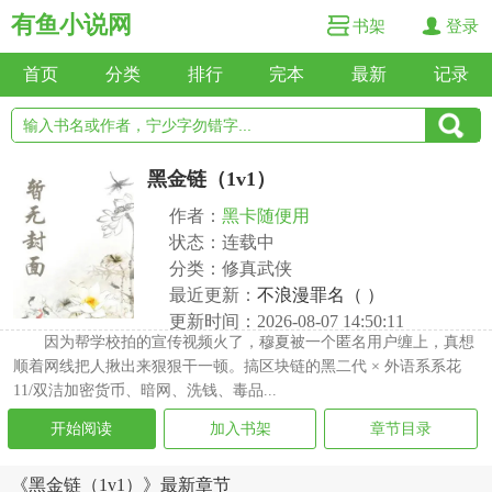
有鱼小说网
书架
登录
首页
分类
排行
完本
最新
记录
黑金链（1v1）
作者：
黑卡随便用
状态：连载中
分类：修真武侠
最近更新：
不浪漫罪名（ ）
更新时间：2026-08-07 14:50:11
因为帮学校拍的宣传视频火了，穆夏被一个匿名用户缠上，真想
顺着网线把人揪出来狠狠干一顿。搞区块链的黑二代 × 外语系系花
11/双洁加密货币、暗网、洗钱、毒品...
开始阅读
加入书架
章节目录
《黑金链（1v1）》最新章节