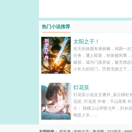
热门小说推荐
太阳之子！
先天剑体拥有者林枫，却因一次
任务，遭人暗算，剑体被剥离，
破损，成为门派弃徒，被无情赶
小长大的宗门。茫然无措之下，
上天垂怜，喜获天降神火，再修
道，重新激活剑体本源，铸就无
灯花笑
体。在人魔妖鬼仙神的诸天万界
灯花笑小说全文番外_裴云暎杜
杀出一天血路，剑逆九千界，林
花笑, 灯花笑 作者：千山茶客 
逆天之路，从天衍大陆开始….....
介： 陆曈上山学医七年，归乡
物是人非。...
友情链接：
棋笔趣
|
狗狗文学
|
趣书网
|
321阅读
|
86