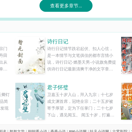
查看更多章节...
诗行日记
宗门
诗行日记情节跌宕起伏、扣人心弦，
丹田
是一本情节与文笔俱佳的都市言情小
出从
说，诗行日记-燃墨天男-小说旗免费提
幸得
供诗行日记最新清爽干净的文字章节
武
在线阅读和TXT下载。...
双剑
君子怀璧
中，
长卿灯
卫嘉玉十岁入山，拜入九宗；十七岁
枫的
作品简
成文渊首席，冠绝全宗；二十五岁被
.
后发现
寄予厚望，定为下任掌门；二十七岁
下山，遇见闻玉。 闻玉十岁，打遍沂
山孩童无敌手；十五岁，上山下水占
山为王；二十岁回家，文弱秀雅的男
8阅读
|
努努文学
|
朝朝看小说
|
香香小说
|
896小说网
|
叶凡小说网
|
六零影院
|