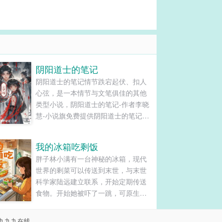
阴阳道士的笔记
阴阳道士的笔记情节跌宕起伏、扣人
心弦，是一本情节与文笔俱佳的其他
类型小说，阴阳道士的笔记-作者李晓
慧-小说旗免费提供阴阳道士的笔记最
新清爽干净的文字章节在线阅读和
TXT下载。...
我的冰箱吃剩饭
胖子林小满有一台神秘的冰箱，现代
世界的剩菜可以传送到末世，与末世
科学家陆远建立联系，开始定期传送
食物。开始她被吓了一跳，可原生家
庭影响，身材的臃肿让她自卑敏感，
与邻居骨科医生周子默产生交集，却
九九九在线