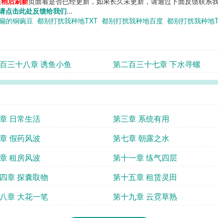
您
稍后刷新
页面看是否已经更新，如果长久未更新，请通过下面反馈联系我
请点击此处反馈给我们
...
不扁的铜豌豆
都别打扰我种地TXT
都别打扰我种地百度
都别打扰我种地
百三十八章 诱鱼小鱼
第二百三十七章 下水寻螺
章 日常生活
第三章 系统有用
章 假药风波
第七章 朝露之水
章 租房风波
第十一章 练气四层
四章 探囊取物
第十五章 租赁灵田
八章 大花一笔
第十九章 云霓草熟