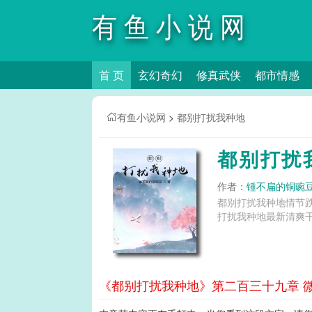
有鱼小说网
首 页
玄幻奇幻
修真武侠
都市情感
有鱼小说网
>
都别打扰我种地
都别打扰
作者：
锤不扁的铜豌
都别打扰我种地情节
打扰我种地最新清爽干
《都别打扰我种地》第二百三十九章 