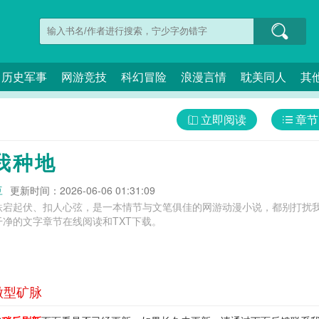
历史军事
网游竞技
科幻冒险
浪漫言情
耽美同人
其
立即阅读
章节
我种地
豆
更新时间：2026-06-06 01:31:09
跌宕起伏、扣人心弦，是一本情节与文笔俱佳的网游动漫小说，都别打扰我
净的文字章节在线阅读和TXT下载。
微型矿脉