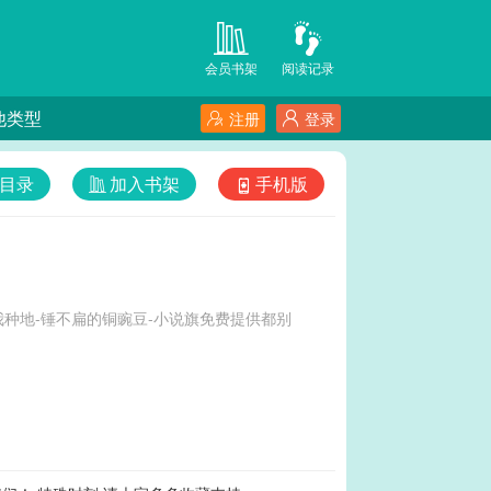
会员书架
阅读记录
他类型
注册
登录
目录
加入书架
手机版
种地-锤不扁的铜豌豆-小说旗免费提供都别