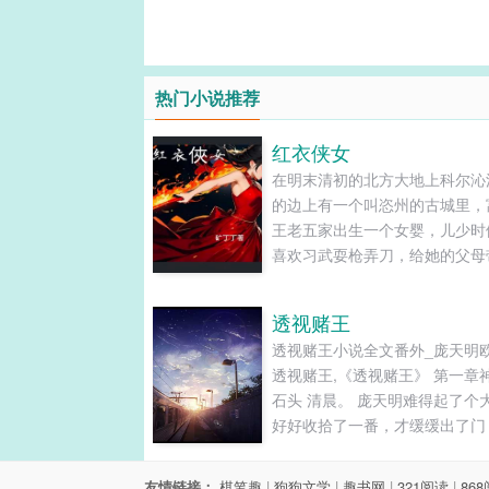
热门小说推荐
红衣侠女
在明末清初的北方大地上科尔沁
的边上有一个叫恣州的古城里，
王老五家出生一个女婴，儿少时
喜欢习武耍枪弄刀，给她的父母
许多麻烦，父母想着女大了先给
管理账目，那成想却养成了一个
透视赌王
头。这个丫头长大了可不得了，
透视赌王小说全文番外_庞天明
仗义，路见不平就出手，成为当
透视赌王,《透视赌王》 第一章
女豪杰大英雄！......
石头 清晨。 庞天明难得起了个
好好收拾了一番，才缓缓出了门
着本市的玉石一条街走去。...
友情链接：
棋笔趣
|
狗狗文学
|
趣书网
|
321阅读
|
86