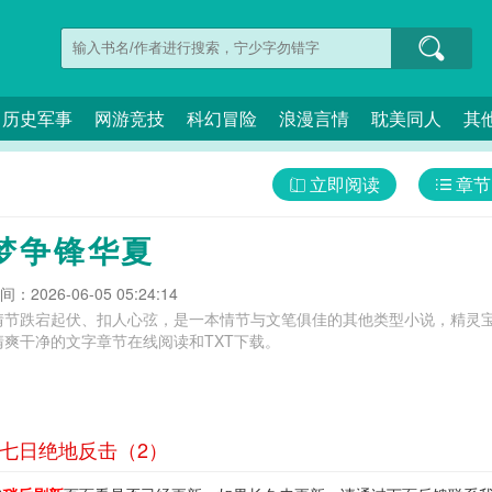
历史军事
网游竞技
科幻冒险
浪漫言情
耽美同人
其
立即阅读
章节
梦争锋华夏
：2026-06-05 05:24:14
情节跌宕起伏、扣人心弦，是一本情节与文笔俱佳的其他类型小说，精灵宝
爽干净的文字章节在线阅读和TXT下载。
谬七日绝地反击（2）