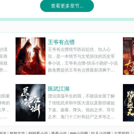
查看更多章节...
王爷有点懵
沙漠
王爷有点懵情节跌宕起伏、扣人心
富商
弦，是一本情节与文笔俱佳的历史军
候就
事小说，王爷有点懵-快乐小跑驴-小说
带来
旗免费提供王爷有点懵最新清爽干净
家里
的文字章节在线阅读和TXT下载。...
野丫
医武江湖
行侠
欧阳素
漂泊浪荡半生的我，不能说全面了解
地的
神奇的
了传统武术和中医大道以及那些诸如
大早，
下蛊、蛊毒、降头、祝由之术、导引
，朝
之术、鬼门十三针和赶尸之术等之类
的“神秘”文化，只能说初步了解了这一
类的学问。在这本书里，我会以我半
8阅读
|
努努文学
|
朝朝看小说
|
香香小说
|
896小说网
|
叶凡小说网
|
六零影院
|