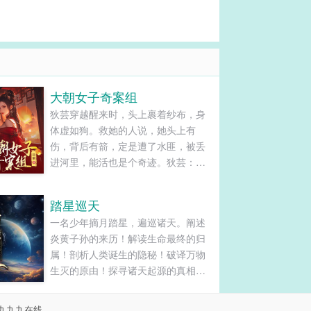
大朝女子奇案组
狄芸穿越醒来时，头上裹着纱布，身
体虚如狗。救她的人说，她头上有
伤，背后有箭，定是遭了水匪，被丢
进河里，能活也是个奇迹。狄芸：不
可能，就没见过既不劫财又不劫色的
匪！她要找出真相，好不容易能活，
踏星巡天
不能稀里糊涂再死。谁能想，遇到一
一名少年摘月踏星，遍巡诸天。阐述
个柯南附体的皇帝大叔，走哪儿哪儿
炎黄子孙的来历！解读生命最终的归
死人，还老是被冤枉。小侯爷给皇帝
属！剖析人类诞生的隐秘！破译万物
查案，脑袋天天挂在裤腰上。狄芸：
生灭的原由！探寻诸天起源的真相！
我来查。小侯爷：别找死……狄芸：
洞察平行宇宙的奥秘！揭示宇宙存在
查完了，凶手不是人。皇帝大叔：
的目的！它以一名少年的视角，开启
好，以后这官你来做！狄芸在男权凝
九九九在线