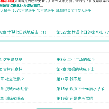
您
稍后刷新
页面看是否已经更新，如果长久未更新，请通过下面反馈联系我
问题请点击此处反馈给我们
...
梦大纷争
3ds宝可梦纷争
宝可梦纷争
乱战!精灵宝可梦大纷争
28章 悖谬七日绝地反击（1）
第527章 悖谬七日剑拔弩张（
章 这里是华夏
第3章 二七广场的战斗
章 古树苑森林
第7章 顽强的铁虫下士
0章 社交恐惧？
第11章 我不是…
4章 虔诚vs禾幼怡
第15章 铁虫下士vs滴水孑孓
8章 训练如喝茶
第19章 还是先考试吧