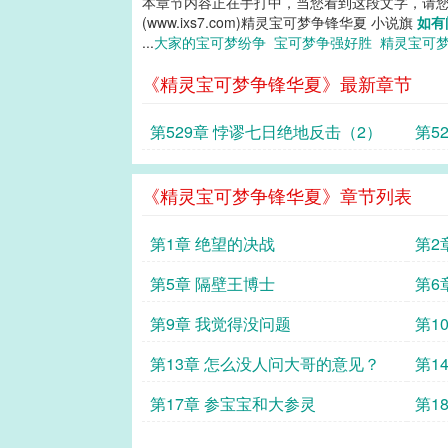
本章节内容正在手打中，当您看到这段文字，请
(www.ixs7.com)精灵宝可梦争锋华夏 小说旗
如有
...
大家的宝可梦纷争
宝可梦争强好胜
精灵宝可
《精灵宝可梦争锋华夏》最新章节
第529章 悖谬七日绝地反击（2）
第5
《精灵宝可梦争锋华夏》章节列表
第1章 绝望的决战
第2
第5章 隔壁王博士
第6
第9章 我觉得没问题
第1
第13章 怎么没人问大哥的意见？
第1
第17章 参宝宝和大参灵
第1