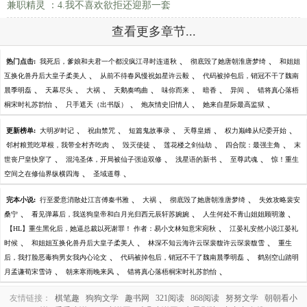
兼职精灵 ：4.我不喜欢欲拒还迎那一套
查看更多章节...
、
、
热门点击:
我死后，爹娘和夫君一个都没疯江寻时连道秋
彻底毁了她唐朝淮唐梦绮
和姐姐
、
、
互换化兽丹后大皇子柔美人
从前不待春风慢祝如星许云毅
代码被掉包后，销冠不干了魏南
、
、
、
、
、
、
、
晨季明磊
天幕尽头
大祸
天鹅奏鸣曲
味你而来
暗香
异间
错将真心落梧
、
、
、
、
桐宋时礼苏韵怡
只手遮天（出书版）
炮灰情史旧情人
她来自星际最高监狱
、
、
、
、
、
更新榜单:
大明岁时记
祝由禁咒
短篇鬼故事录
天尊皇婿
权力巅峰从纪委开始
、
、
、
、
邻村粮荒吃草根，我带全村齐吃肉
毁灭使徒
莲花楼之剑仙劫
四合院：最强主角
末
、
、
、
、
世丧尸皇快穿了
混沌圣体，开局被仙子强迫双修
浅星语的新书
至尊武魂
惊！重生
、
、
空间之在修仙界纵横四海
圣域道尊
、
、
、
完本小说:
行至爱意消散处江言傅秦书雅
大祸
彻底毁了她唐朝淮唐梦绮
失效攻略裴安
、
、
、
桑宁
看见弹幕后，我送狗皇帝和白月光归西元辰轩苏婉婉
人生何处不青山姐姐顾明澈
、
【HL】重生黑化后，她逼总裁以死谢罪！ 作者：易小文林知意宋宛秋
江晏礼安然小说江晏礼
、
、
、
时候
和姐姐互换化兽丹后大皇子柔美人
林深不知云海许云琛裴馥许云琛裴馥雪
重生
、
、
后，我打脸恶毒狗男女我内心论文
代码被掉包后，销冠不干了魏南晨季明磊
鹤别空山踏明
、
、
、
月孟谦荀宋雪诗
朝来寒雨晚来风
错将真心落梧桐宋时礼苏韵怡
友情链接：
棋笔趣
狗狗文学
趣书网
321阅读
868阅读
努努文学
朝朝看小