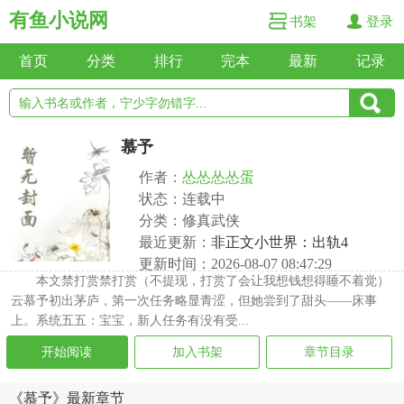
有鱼小说网
书架
登录
首页
分类
排行
完本
最新
记录
慕予
作者：
怂怂怂怂蛋
状态：连载中
分类：修真武侠
最近更新：
非正文小世界：出轨4
更新时间：2026-08-07 08:47:29
本文禁打赏禁打赏（不提现，打赏了会让我想钱想得睡不着觉）
云慕予初出茅庐，第一次任务略显青涩，但她尝到了甜头——床事
上。系统五五：宝宝，新人任务有没有受...
开始阅读
加入书架
章节目录
《慕予》最新章节