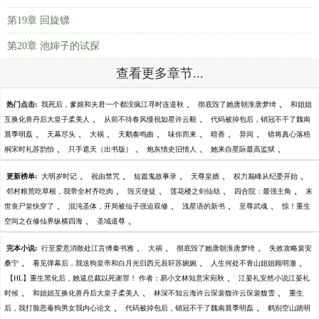
第19章 回旋镖
第20章 池婶子的试探
查看更多章节...
、
、
热门点击:
我死后，爹娘和夫君一个都没疯江寻时连道秋
彻底毁了她唐朝淮唐梦绮
和姐姐
、
、
互换化兽丹后大皇子柔美人
从前不待春风慢祝如星许云毅
代码被掉包后，销冠不干了魏南
、
、
、
、
、
、
、
晨季明磊
天幕尽头
大祸
天鹅奏鸣曲
味你而来
暗香
异间
错将真心落梧
、
、
、
、
桐宋时礼苏韵怡
只手遮天（出书版）
炮灰情史旧情人
她来自星际最高监狱
、
、
、
、
、
更新榜单:
大明岁时记
祝由禁咒
短篇鬼故事录
天尊皇婿
权力巅峰从纪委开始
、
、
、
、
邻村粮荒吃草根，我带全村齐吃肉
毁灭使徒
莲花楼之剑仙劫
四合院：最强主角
末
、
、
、
、
世丧尸皇快穿了
混沌圣体，开局被仙子强迫双修
浅星语的新书
至尊武魂
惊！重生
、
、
空间之在修仙界纵横四海
圣域道尊
、
、
、
完本小说:
行至爱意消散处江言傅秦书雅
大祸
彻底毁了她唐朝淮唐梦绮
失效攻略裴安
、
、
、
桑宁
看见弹幕后，我送狗皇帝和白月光归西元辰轩苏婉婉
人生何处不青山姐姐顾明澈
、
【HL】重生黑化后，她逼总裁以死谢罪！ 作者：易小文林知意宋宛秋
江晏礼安然小说江晏礼
、
、
、
时候
和姐姐互换化兽丹后大皇子柔美人
林深不知云海许云琛裴馥许云琛裴馥雪
重生
、
、
后，我打脸恶毒狗男女我内心论文
代码被掉包后，销冠不干了魏南晨季明磊
鹤别空山踏明