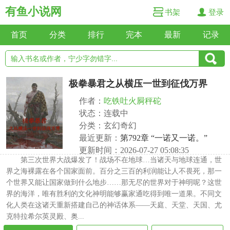
有鱼小说网
书架
登录
首页
分类
排行
完本
最新
记录
极拳暴君之从横压一世到征伐万界
作者：
吃铁吐火屙秤砣
状态：连载中
分类：玄幻奇幻
最近更新：
第792章 “一诺又一诺。”
更新时间：2026-07-27 05:08:35
第三次世界大战爆发了！战场不在地球…当诸天与地球连通，世
界之海裸露在各个国家面前。百分之三百的利润能让人不畏死，那一
个世界又能让国家做到什么地步……那无尽的世界对于神明呢？这世
界的海洋，唯有胜利的文化神明能够赢家通吃得到唯一道果。不同文
化人类在这诸天重新搭建自己的神话体系——天庭、天堂、天国、尤
克特拉希尔英灵殿、奥...