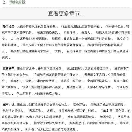
2、他纠缠我
查看更多章节...
、
、
热门点击:
从前不待春风慢祝如星许云毅
行至爱意消散处江言傅秦书雅
代码被掉包后，销
、
、
、
、
冠不干了魏南晨季明磊
朝来寒雨晚来风
暗香浮动
蛊真人
锦绣人生[快穿]爱伊莎越安
、
、
、
安
人生何处不青山姐姐顾明澈
我死后，爹娘和夫君一个都没疯江寻时连道秋
此恨难消
、
、
我奶奶烟烟
重生八零，爸妈！我自有我的荣耀姜老师魏杳
风起时爱意散尽林青风顾汐
、
、
、
云
鹤别空山踏明月孟谦荀宋雪诗
大祸
看见弹幕后，我送狗皇帝和白月光归西元辰轩苏
、
婉婉
、
、
更新榜单:
重生首富之子，开局拿下黑丝校花
废后回现代：天幕直播震惊皇朝
渣爹抛妻弃
、
、
子？我们吃肉你别馋
在崩铁寻求邂逅是否搞错了什么？
天道闺女下凡间，空间异能种田
、
、
、
、
、
忙
解春衫
云老二一家的传奇故事
镇龙棺，阎王命
穿越影视剧吃瓜
赵大：我的
、
、
、
、
水浒我的国
快穿：炮灰他专治各种不要脸
九转吞天诀
天赋不行拿命来拼
民间风水
、
、
师笔记
帝王系制卡，从始皇帝嬴政开始
、
、
、
完本小说:
重生后，我打脸恶毒狗男女我内心论文
暗香浮动
彻底毁了她唐朝淮唐梦绮
、
、
、
、
炮灰情史旧情人
天幕尽头
大祸
江晏礼安然小说江晏礼时候
【HL】重生黑化后，她
、
、
、
逼总裁以死谢罪！ 作者：易小文林知意宋宛秋
她来自星际最高监狱
醉酒情思
从前不待
、
、
、
春风慢祝如星许云毅
旧爱泯灭程衍之柳欣欣
妈妈的忌日，我的葬礼爸爸的名字
此恨难
、
、
消我奶奶烟烟
回头看，轻舟已过万重山蒋之舟沈傲凝