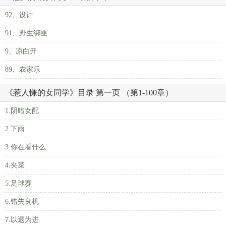
92、设计
91、野生绑匪
9、凉白开
89、农家乐
《惹人慊的女同学》目录 第一页 （第1-100章）
1.阴暗女配
2.下雨
3.你在看什么
4.夹菜
5.足球赛
6.错失良机
7.以退为进