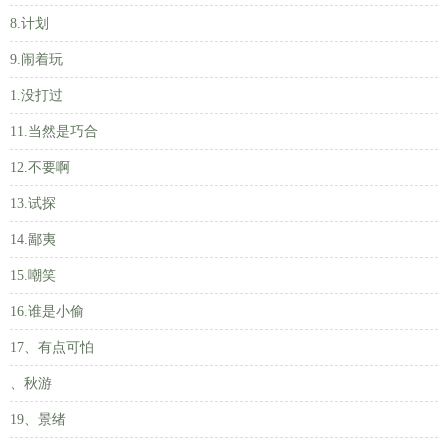
8.计划
9.闹着玩
1.没打过
11.当然是巧合
12.不要啊
13.试探
14.鄙夷
15.嘲笑
16.谁是小偷
17、有点可怕
、秋游
19、景绪