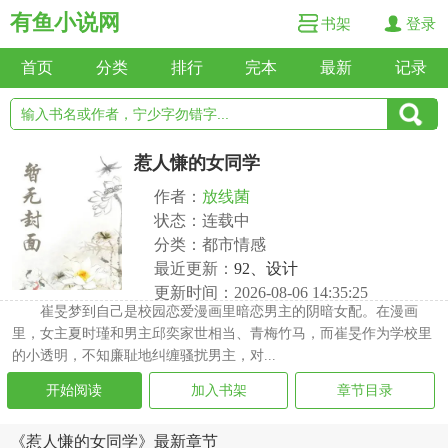
有鱼小说网
书架
登录
首页
分类
排行
完本
最新
记录
惹人慊的女同学
作者：
放线菌
状态：连载中
分类：都市情感
最近更新：
92、设计
更新时间：2026-08-06 14:35:25
崔旻梦到自己是校园恋爱漫画里暗恋男主的阴暗女配。在漫画
里，女主夏时瑾和男主邱奕家世相当、青梅竹马，而崔旻作为学校里
的小透明，不知廉耻地纠缠骚扰男主，对...
开始阅读
加入书架
章节目录
《惹人慊的女同学》最新章节