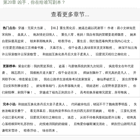
第20章 凶手，你在给谁写剧本？
查看更多章节...
、
热门点击:
穿越：无双大当家
【HL】重生黑化后，她逼总裁以死谢罪！ 作者：易小文林知意
、
、
、
、
宋宛秋
蛊真人
炮灰情史旧情人
重生八零，爸妈！我自有我的荣耀姜老师魏杳
她来
、
、
、
、
自星际最高监狱
朝来寒雨晚来风
暗香浮动
重生后，我打脸恶毒狗男女我内心论文
、
、
、
行至爱意消散处江言傅秦书雅
天幕尽头
假千金遇上真绿茶宋灵灵宋毅然
林深不知云海
、
、
、
许云琛裴馥许云琛裴馥雪
和姐姐互换化兽丹后大皇子柔美人
旧爱泯灭程衍之柳欣欣
、
、
更新榜单:
紫金幻影：我的黑篮系统
盗墓：与废物系统的第九次轮回
疯批母女在年代逆
、
、
、
、
袭
顾忘西川
我都抱天道大腿了，假千金还在演
师妹别脑补了，师兄真的是凡人
开
、
、
、
局联手OK，缔造紫金王朝
我在公路求生游戏靠考试发家致富
修仙界破烂王
派出所警事
、
、
、
【治安和刑事侦查】
娇知青靠颠勺，反向养落魄大佬
萌娃进村，山里野兽瑟瑟发抖
你
、
、
、
们刷怪啊，刷我干嘛！
穿越成了福岛正则庶出子
高考前换亲被继兄团宠，亲哥悔疯
、
、
完本小说:
和姐姐互换化兽丹后大皇子柔美人
代码被掉包后，销冠不干了魏南晨季明磊
失
、
、
、
效攻略裴安桑宁
看见弹幕后，我送狗皇帝和白月光归西元辰轩苏婉婉
暗香
江晏礼安然
、
、
、
、
小说江晏礼时候
旧爱泯灭程衍之柳欣欣
迷恋
从前不待春风慢祝如星许云毅
错将真
、
、
、
心落梧桐宋时礼苏韵怡
此恨难消我奶奶烟烟
后悔爱你穆斯澜沈清欢
鹤别空山踏明月孟
、
、
、
谦荀宋雪诗
暗香浮动
味你而来