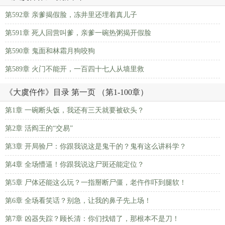
第592章 亲爹揭假脸，冻井里还埋着真儿子
第591章 死人回营叫爹，亲爹一碗热粥揭开假脸
第590章 鬼面和林霜月狗咬狗
第589章 火门不能开，一百四十七人从墙里救
《大虞仵作》目录 第一页 （第1-100章）
第1章 一碗断头饭，我还有三天就要被砍头？
第2章 活阎王的“交易”
第3章 开局验尸：你跟我说这是鬼干的？鬼有这么讲科学？
第4章 全场懵逼！你跟我说这尸斑还能定位？
第5章 尸体还能这么玩？一指掰断尸僵，老仵作吓到腿软！
第6章 全场看笑话？别急，让我的鼻子先上场！
第7章 凶器失踪？顾长清：你们找错了，那根本不是刀！