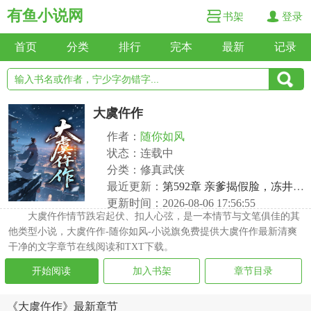
有鱼小说网
书架
登录
首页
分类
排行
完本
最新
记录
大虞仵作
作者：
随你如风
状态：连载中
分类：修真武侠
最近更新：
第592章 亲爹揭假脸，冻井里还埋着真儿子
更新时间：2026-08-06 17:56:55
大虞仵作情节跌宕起伏、扣人心弦，是一本情节与文笔俱佳的其
他类型小说，大虞仵作-随你如风-小说旗免费提供大虞仵作最新清爽
干净的文字章节在线阅读和TXT下载。
开始阅读
加入书架
章节目录
《大虞仵作》最新章节