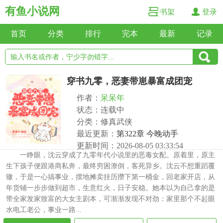
有鱼小说网
书架
登录
首页
分类
排行
完本
最新
记录
穿书九零，恶妻带崽暴富成团宠
作者：
呆呆年
状态：连载中
分类：修真武侠
最近更新：
第322章 今晚动手
更新时间：2026-08-05 03:33:54
一睁眼，沈云穿成了九零年代小说里的恶毒女配。原着里，原主
生下孩子便跟港商私奔，最终穷困潦倒，客死异乡。沈云不想重蹈覆
辙，于是一心搞事业，摆地摊卖挂历攒下第一桶金，回老家开店，从
年货铺一步步做到超市，生意红火，日子安稳。她本以为自己拿的是
带全家发家致富的大女主剧本，可渐渐发现不对劲：家里那个不起眼
水电工老公，事业一路...