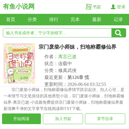
有鱼小说网
书架
登录
首页
分类
排行
完本
最新
记录
宗门废柴小师妹，扫地称霸修仙界
作者：
离言已逝
状态：连载中
分类：修真武侠
最近更新：
第126章 慌
更新时间：2026-06-04 03:32:55
宗门废柴小师妹，扫地称霸修仙界情节跌宕起伏、扣人心弦，是
一本情节与文笔俱佳的其他类型小说，宗门废柴小师妹，扫地称霸修
仙界-离言已逝-小说旗免费提供宗门废柴小师妹，扫地称霸修仙界最
新清爽干净的文字章节在线阅读和TXT下载。
开始阅读
加入书架
章节目录