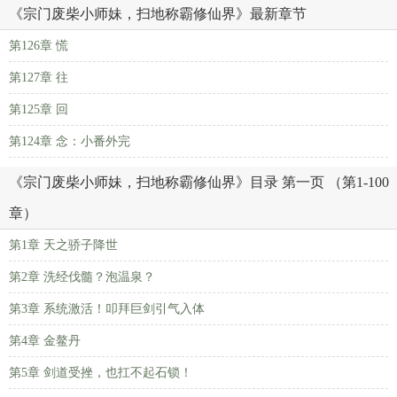
《宗门废柴小师妹，扫地称霸修仙界》最新章节
第126章 慌
第127章 往
第125章 回
第124章 念：小番外完
《宗门废柴小师妹，扫地称霸修仙界》目录 第一页 （第1-100
章）
第1章 天之骄子降世
第2章 洗经伐髓？泡温泉？
第3章 系统激活！叩拜巨剑引气入体
第4章 金鳌丹
第5章 剑道受挫，也扛不起石锁！