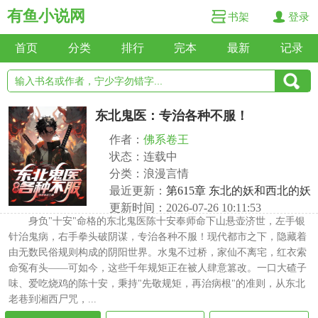
有鱼小说网
书架
登录
首页
分类
排行
完本
最新
记录
东北鬼医：专治各种不服！
作者：
佛系卷王
状态：连载中
分类：浪漫言情
最近更新：
第615章 东北的妖和西北的妖
更新时间：2026-07-26 10:11:53
身负"十安"命格的东北鬼医陈十安奉师命下山悬壶济世，左手银
针治鬼病，右手拳头破阴谋，专治各种不服！现代都市之下，隐藏着
由无数民俗规则构成的阴阳世界。水鬼不过桥，家仙不离宅，红衣索
命冤有头——可如今，这些千年规矩正在被人肆意篡改。一口大碴子
味、爱吃烧鸡的陈十安，秉持"先敬规矩，再治病根"的准则，从东北
老巷到湘西尸咒，...