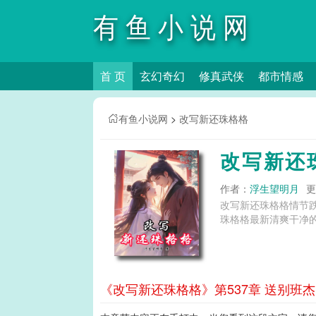
有鱼小说网
首 页
玄幻奇幻
修真武侠
都市情感
有鱼小说网
>
改写新还珠格格
改写新还
作者：
浮生望明月
更
改写新还珠格格情节
珠格格最新清爽干净的
《改写新还珠格格》第537章 送别班