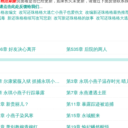
您
稍后刷新
页面看是否已经更新，如果长久未更新，请通过下面反馈联系我
请点击此处反馈给我们
...
格格改编文
改写还珠格格大逃亡小燕子也爱伤文
改编新还珠格格最热推
戒毒
新还珠格格续写改写悲剧
改写新还珠格格的故事
改写还珠格格大
36章 好友决心离开
第535章 后院的两人
章 尔康紫薇入狱 抓捕永琪小燕
第3章 永琪小燕子温存时光 晴
杰明探狱
章 永琪小燕子行踪暴露
第7章 永燕遭遇土匪
0章 新贵丽儿？
第11章 暴露踪迹被追捕
4章 小燕子染风寒
第15章 永珹醒来
8章 萧剑教柳青柳红
第19章 愉妃幡然醒悟