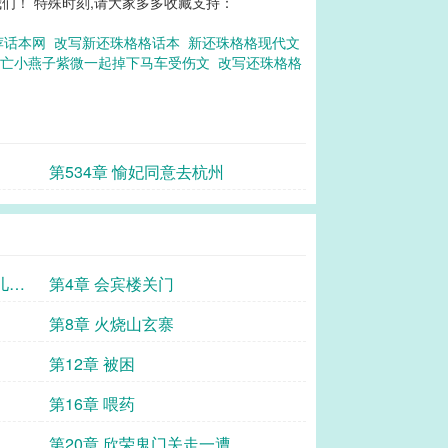
们！ 特殊时刻,请大家多多收藏支持：
荐话本网
改写新还珠格格话本
新还珠格格现代文
逃亡小燕子紫微一起掉下马车受伤文
改写还珠格格
第534章 愉妃同意去杭州
儿班
第4章 会宾楼关门
第8章 火烧山玄寨
第12章 被困
第16章 喂药
第20章 欣荣鬼门关走一遭