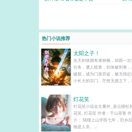
热门小说推荐
太阳之子！
先天剑体拥有者林枫，却因一次
任务，遭人暗算，剑体被剥离，
破损，成为门派弃徒，被无情赶
小长大的宗门。茫然无措之下，
上天垂怜，喜获天降神火，再修
道，重新激活剑体本源，铸就无
灯花笑
体。在人魔妖鬼仙神的诸天万界
灯花笑小说全文番外_裴云暎杜
杀出一天血路，剑逆九千界，林
花笑, 灯花笑 作者：千山茶客 
逆天之路，从天衍大陆开始….....
介： 陆曈上山学医七年，归乡
物是人非。...