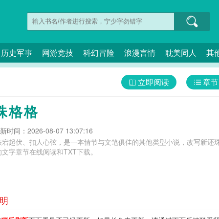
历史军事
网游竞技
科幻冒险
浪漫言情
耽美同人
其
立即阅读
章节
珠格格
新时间：2026-08-07 13:07:16
跌宕起伏、扣人心弦，是一本情节与文笔俱佳的其他类型小说，改写新还珠
文字章节在线阅读和TXT下载。
杰明