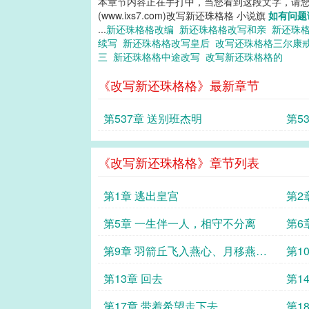
本章节内容正在手打中，当您看到这段文字，请
(www.ixs7.com)改写新还珠格格 小说旗
如有问题
...
新还珠格格改编
新还珠格格改写和亲
新还珠
续写
新还珠格格改写皇后
改写还珠格格三尔康
三
新还珠格格中途改写
改写新还珠格格的
《改写新还珠格格》最新章节
第537章 送别班杰明
第5
《改写新还珠格格》章节列表
第1章 逃出皇宫
第2
子
第5章 一生伴一人，相守不分离
第6
第9章 羽箭丘飞入燕心、月移燕影
第1
惊琪梦
第13章 回去
第1
第17章 带着希望走下去
第1