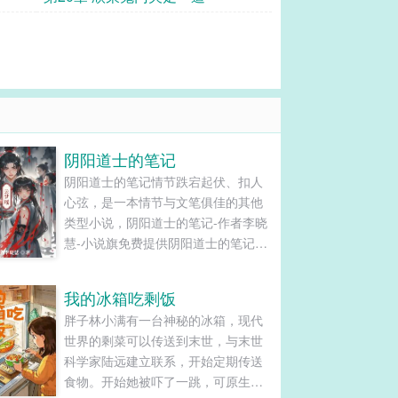
阴阳道士的笔记
阴阳道士的笔记情节跌宕起伏、扣人
心弦，是一本情节与文笔俱佳的其他
类型小说，阴阳道士的笔记-作者李晓
慧-小说旗免费提供阴阳道士的笔记最
新清爽干净的文字章节在线阅读和
TXT下载。...
我的冰箱吃剩饭
胖子林小满有一台神秘的冰箱，现代
世界的剩菜可以传送到末世，与末世
科学家陆远建立联系，开始定期传送
食物。开始她被吓了一跳，可原生家