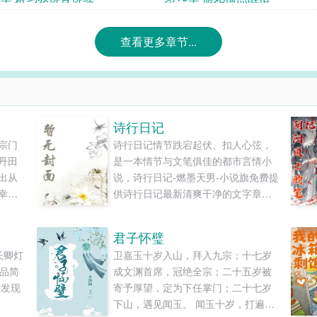
查看更多章节...
诗行日记
宗门
诗行日记情节跌宕起伏、扣人心弦，
丹田
是一本情节与文笔俱佳的都市言情小
出从
说，诗行日记-燃墨天男-小说旗免费提
幸得
供诗行日记最新清爽干净的文字章节
武
在线阅读和TXT下载。...
双剑
君子怀璧
中，
长卿灯
卫嘉玉十岁入山，拜入九宗；十七岁
枫的
作品简
成文渊首席，冠绝全宗；二十五岁被
.
后发现
寄予厚望，定为下任掌门；二十七岁
下山，遇见闻玉。 闻玉十岁，打遍沂