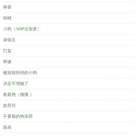
林蓉
锦鲤
小狗（50评论加更）
洛锦玉
打架
孽缘
被姐姐拒绝的小狗
决定不理她了
春庭艳（微微 ）
如意坊
不要脸的狗东西
段叔