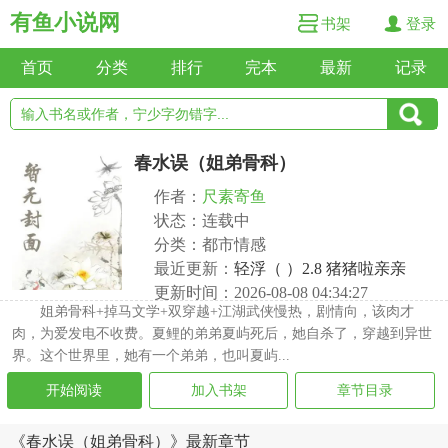
有鱼小说网
书架
登录
首页
分类
排行
完本
最新
记录
春水误（姐弟骨科）
作者：
尺素寄鱼
状态：连载中
分类：都市情感
最近更新：
轻浮（ ）2.8 猪猪啦亲亲
更新时间：2026-08-08 04:34:27
姐弟骨科+掉马文学+双穿越+江湖武侠慢热，剧情向，该肉才
肉，为爱发电不收费。夏鲤的弟弟夏屿死后，她自杀了，穿越到异世
界。这个世界里，她有一个弟弟，也叫夏屿...
开始阅读
加入书架
章节目录
《春水误（姐弟骨科）》最新章节