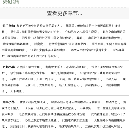
紫色眼睛
查看更多章节...
、
热门点击:
和姐姐互换化兽丹后大皇子柔美人
我死后，爹娘和夫君一个都没疯江寻时连道
、
、
、
秋
重生后，我打脸恶毒狗男女我内心论文
心似已灰之木项雪儿鹿鹿
鹤别空山踏明月孟
、
、
、
、
谦荀宋雪诗
回头看，轻舟已过万重山蒋之舟沈傲凝
异间
彻底毁了她唐朝淮唐梦绮
、
、
、
此恨难消我奶奶烟烟
甜蜜蜜
行至爱意消散处江言傅秦书雅
重生八零，爸妈！我自有我
、
、
、
的荣耀姜老师魏杳
江晏礼安然小说江晏礼时候
锦绣人生[快穿]爱伊莎越安安
看见弹幕
、
后，我送狗皇帝和白月光归西元辰轩苏婉婉
、
、
更新榜单:
四合院：最强主角
都断绝关系了，还让我认祖归宗
快穿：美貌炮灰女配失忆
、
、
、
后
镇守仙秦：地牢吞妖六十年
我不是真的精神病
四合院转业保卫处开局罢免易中
、
、
、
、
海
斩神：代理酒剑仙，开局一剑开天
天崩开局，从死囚营砍到并肩王
飞星入命
我
、
、
、
、
和灵界那些事
无敌下山，先斩白月光
杨凡红尘修行记
异星西游记
你的幸福物
、
、
语
天下诡医
、
、
、
完本小说:
旧爱泯灭程衍之柳欣欣
林深不知云海许云琛裴馥许云琛裴馥雪
醉酒情思
炮
、
、
、
灰情史旧情人
回头看，轻舟已过万重山蒋之舟沈傲凝
天幕尽头
假千金遇上真绿茶宋灵
、
、
灵宋毅然
老婆拔我针管，让我给男助理煮醒酒汤程心怡陆沉宴
代码被掉包后，销冠不干了
、
、
、
魏南晨季明磊
心似已灰之木项雪儿鹿鹿
此恨难消我奶奶烟烟
人生何处不青山姐姐顾明
、
、
、
、
澈
妈妈的忌日，我的葬礼爸爸的名字
朝来寒雨晚来风
江晏礼安然小说江晏礼时候