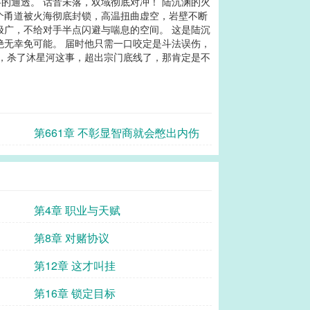
的通透。 话音未落，双域彻底对冲！ 陆沉渊的火
个甬道被火海彻底封锁，高温扭曲虚空，岩壁不断
极广，不给对手半点闪避与喘息的空间。 这是陆沉
绝无幸免可能。 届时他只需一口咬定是斗法误伤，
了，杀了沐星河这事，超出宗门底线了，那肯定是不
第661章 不彰显智商就会憋出内伤
第4章 职业与天赋
第8章 对赌协议
第12章 这才叫挂
第16章 锁定目标