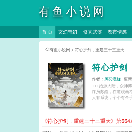
有鱼小说网
首 页
玄幻奇幻
修真武侠
都市情感
有鱼小说网
>
符心护剑，重建三十三重天
符心护剑
作者：
风羽螺旋
更新时
+++始源大陆，众
序员苏醒，在道观画
人有系统，个个有金手
《符心护剑，重建三十三重天》第664