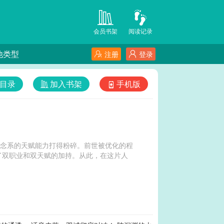
会员书架
阅读记录
他类型
注册
登录
目录
加入书架
手机版
概念系的天赋能力打得粉碎。前世被优化的程
了双职业和双天赋的加持。从此，在这片人