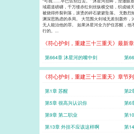
“可我……早已告别过去。” 沐星河抬眸，澄澈
域霸道磅礴，千万缕赤红剑丝纵横交错，织成铺天
被烧得炸裂剥落，滚烫的碎石簌簌坠落。 无数烈
渊深思熟虑的杀局。 大范围火剑域无差别轰炸，
无人能治他的罪。 如果沐星河全力护住苏醒，他
行的。...
《符心护剑，重建三十三重天》最新章
第664章 沐星河的嘴中剑
第6
《符心护剑，重建三十三重天》章节列
第1章 苏醒
第2
第5章 很高兴认识你
第6
第9章 第二职业
第1
第13章 外挂不应该这样啊
第1