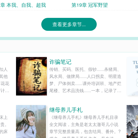
8章 本我、自我、超我
第19章 冠军野望
查看更多章节...
诈骗笔记
扣人
传销、买码、医托、假钞......杀猪局、
其他
风水局、做牌局......人口拐卖、明星造
茶花花
梦、尸体倒卖......课外培训班、地产烂
穿计划
尾楼、艺术品洗钱......一本，记录了一
读和
个骗子经历或策划的骗局，也记录了
社会的真相。而我也在很多年前跟这
继母养儿手札
个诈骗犯也扯上了关系，这也成了我
床上
《继母养儿手札》继母养儿手札目录
如今苦难的来源.......
新贵。
全文阅读，主角是老太太澈哥儿小说
的床
章节完整质量高，包含结局、番外。?