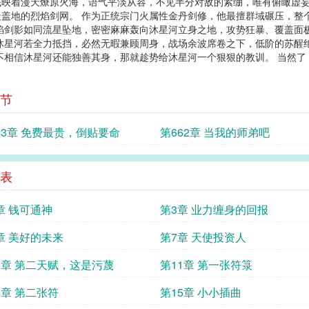
眼底映着漫天燎原火海，语气平淡从容，不见半分对敌的紧绷，唯有俯瞰虚妄
盖地的烈焰剑网。 作为正统宗门火属性金丹剑修，他最擅群域碾压，整
焰剑影如同流星坠地，密密麻麻轰向沐星河立身之地，攻势狂暴、覆盖面
沐星河若全力抵挡，必然无暇兼顾周身，战场余波席卷之下，低阶的苏醒
不相信沐星河还能独善其身，那就趁势给沐星河一个狠狠的教训。 当然
节
63章 免费最贵，倒贴要命
第662章 当我的师弟吧
表
章 钱可通神
第3章 业力缠身的回报
章 美好的未来
第7章 天使投资人
0章 第二天赋，这是污蔑
第11章 第一张符箓
4章 第二张符
第15章 小小插曲