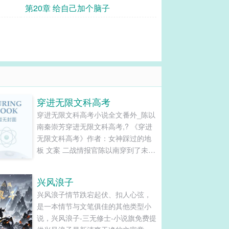
第20章 给自己加个脑子
穿进无限文科高考
穿进无限文科高考小说全文番外_陈以
南秦崇芳穿进无限文科高考,? 《穿进
无限文科高考》作者：女神踩过的地
板 文案 二战情报官陈以南穿到了未
来，成了个星际高考·文科生。 陈理科
满分语文20分以南：“……”眼前一
兴风浪子
黑。 这里的高考很奇怪。 考题是《荆
兴风浪子情节跌宕起伏、扣人心弦，
轲刺秦王》，就穿去末世大秦，和嬴
是一本情节与文笔俱佳的其他类型小
政亲密接触。...
说，兴风浪子-三无修士-小说旗免费提