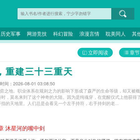
历史军事
网游竞技
科幻冒险
浪漫言情
耽美同人
其
立即阅读
章节
，重建三十三重天
间：2026-08-01 03:08:50
神博弈之地。职业体系在规则之力的影响下形成了森严的生命等级，却又被
符时，莫名来到了这个神奇的大陆。因为是纯魂穿，在觉醒仪式上他获得
指的天地里。人们总是会看见一个左手持符，右手持剑的老...
章 沐星河的嘴中剑