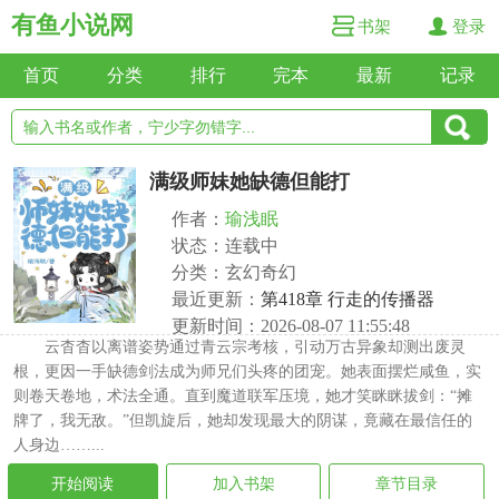
有鱼小说网
书架
登录
首页
分类
排行
完本
最新
记录
满级师妹她缺德但能打
作者：
瑜浅眠
状态：连载中
分类：玄幻奇幻
最近更新：
第418章 行走的传播器
更新时间：2026-08-07 11:55:48
云杳杳以离谱姿势通过青云宗考核，引动万古异象却测出废灵
根，更因一手缺德剑法成为师兄们头疼的团宠。她表面摆烂咸鱼，实
则卷天卷地，术法全通。直到魔道联军压境，她才笑眯眯拔剑：“摊
牌了，我无敌。”但凯旋后，她却发现最大的阴谋，竟藏在最信任的
人身边……...
开始阅读
加入书架
章节目录