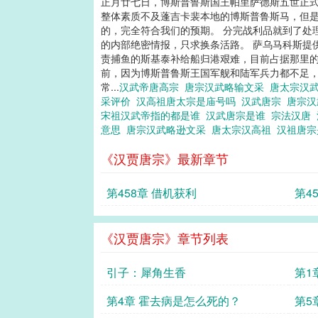
正月廿七日，博斯普鲁斯国王帕里萨德斯五世正式
整体素质不及蓬吉卡裴本地的博斯普鲁斯马，但
的，完全符合我们的预期。 分完战利品就到了处
的内部绝密情报，只求换条活路。 萨乌马科斯提
责捕鱼的斯基泰补给船归港艰难，目前占据那里的
前，因为博斯普鲁斯王国军舰和陆军兵力都不足
常...
汉武帝唐高宗
唐宗汉武略输文采
唐太宗汉
采评价
汉高祖唐太宗是庙号吗
汉武唐宗
唐宗
宋祖汉武帝指的都是谁
汉武唐宗是谁
宗法汉唐
意思
唐宗汉武略逊文采
唐太宗汉高祖
汉祖唐
《汉贾唐宗》最新章节
第458章 借机获利
第4
《汉贾唐宗》章节列表
引子：犀角生香
第1
第4章 霍去病是怎么死的？
第5