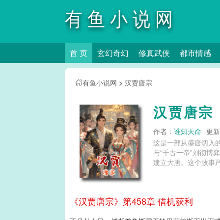
有鱼小说网
首 页
玄幻奇幻
修真武侠
都市情感
有鱼小说网
>
汉贾唐宗
汉贾唐宗
作者：
谁知天命
更新时
这是一部从盛唐切入的
与“千古一帝”刘彻博
建立大唐。这个故事严格
《汉贾唐宗》第458章 借机获利