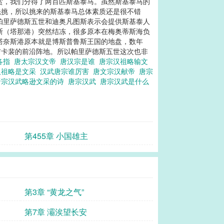
赏，我们分得了两百匹斯基泰马。虽然斯基泰马的
先挑，所以挑来的斯基泰马总体素质还是很不错
帕里萨德斯五世和迪奥凡图斯表示会提供斯基泰人
斯（塔那港）突然结冻，很多原本在梅奥蒂斯海负
塔奈斯港原本就是博斯普鲁斯王国的地盘，数年
吉卡裴的前沿阵地。所以帕里萨德斯五世这次也非
各指
唐太宗汉文帝
唐汉宗是谁
唐宗汉祖略输文
汉祖略是文采
汉武唐宗谁厉害
唐文宗汉献帝
唐宗
唐宗汉武略逊文采的诗
唐宗汉武
唐宗汉武是什么
第455章 小国雄主
第3章 “黄龙之气”
第7章 灞涘望长安