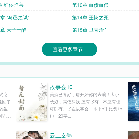
章 奸佞陷害
第10章 血债血偿
3章 “马邑之谋”
第14章 王恢之死
7章 天子一醉
第18章 卫青治军
查看更多章节...
故事会10
咒之
美酒已备好，请开始你的表演！大小
捡回了
长短，高低深浅,应有尽有，不应有也
的生
可以有。尽在故事会！本书o币比例1o
诅咒之
币：20字...
话语
还有
云上玄墨
无