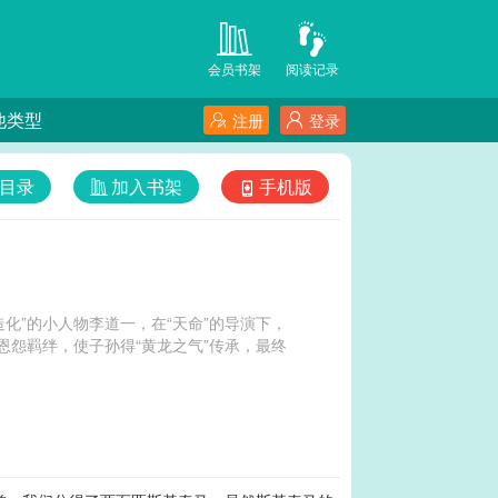
会员书架
阅读记录
他类型
注册
登录
目录
加入书架
手机版
化”的小人物李道一，在“天命”的导演下，
恩怨羁绊，使子孙得“黄龙之气”传承，最终