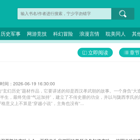
历史军事
网游竞技
科幻冒险
浪漫言情
耽美同人
其
立即阅读
章节
间：2026-06-19 16:30:00
“玄幻历史”题材作品，它要讲述的却是西汉孝武朝的故事。一个身负“大造
弈半生，最终凭借“气运加持”，建立了不传史册的功业，并以与陇西李氏的
意义上不算是“穿越小说”，主角也没有“...