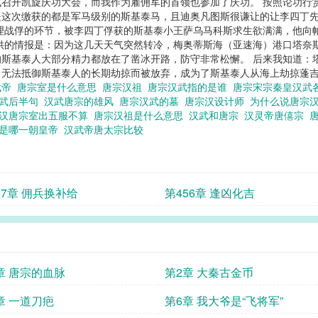
召开凯旋庆功大会，而我作为雇佣军的首领也参加了庆功。 按照论功行
是这次缴获的都是军马级别的斯基泰马，且迪奥凡图斯很谦让的让李四丁
理战俘的环节，被李四丁俘获的斯基泰小王萨乌马科斯求生欲满满，他向
供的情报是：因为这几天天气突然转冷，梅奥蒂斯海（亚速海）港口塔奈
斯基泰人大部分精力都放在了凿冰开路，防守非常松懈。 后来我知道：
，无法抵御斯基泰人的长期劫掠而被放弃，成为了斯基泰人从海上劫掠蓬
武帝
唐宗室是什么意思
唐宗汉祖
唐宗汉武指的是谁
唐宗宋宗秦皇汉武
汉武后半句
汉武唐宗的雄风
唐宗汉武的墓
唐宗汉设计师
为什么说唐宗
汉唐宗室出五服不算
唐宗汉祖是什么意思
汉武和唐宗
汉灵帝唐僖宗
宗是哪一朝皇帝
汉武帝唐太宗比较
57章 佣兵换补给
第456章 逢凶化吉
章 唐宗的血脉
第2章 大秦古金币
章 一道刀疤
第6章 我大爷是“飞将军”