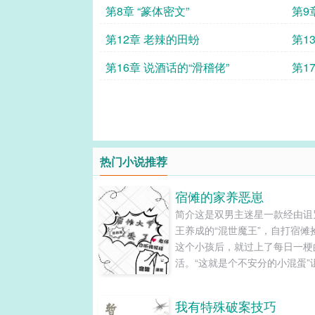
第8章 “篆体密文”
第9
第12章 老辣的田蚡
第1
第16章 说酒话的“滑稽佬”
第1
热门小说推荐
宿傩的家养恶崽
简介这是双男主迷星一款经由诅
王养成的“混世魔王”，自打宿傩
这个小孩后，就过上了每日一梗
活。“这就是个不安分的小混蛋”
王黑脸吐槽道里梅……里梅更有
权，这个双标的家伙在大人面前
我有特殊破案技巧
所收敛，在自己面前简直是无法