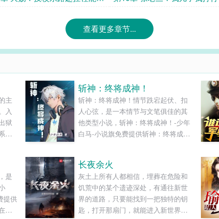
住场子，
人碰试试？
查看更多章节...
斩神：终将成神！
的主
斩神：终将成神！情节跌宕起伏、扣
。入
人心弦，是一本情节与文笔俱佳的其
出狱
他类型小说，斩神：终将成神！-少年
系，
白马-小说旗免费提供斩神：终将成
期间
神！最新清爽干净的文字章节在线阅
出了
读和TXT下载。...
长夜余火
掀起
，是
灰土上所有人都相信，埋葬在危险和
情色
小
饥荒中的某个遗迹深处，有通往新世
有不
费提供
界的道路，只要能找到一把独特的钥
在线
匙，打开那扇门，就能进入新世界。