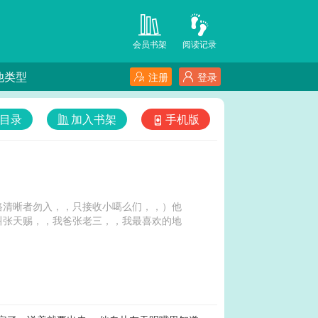
会员书架
阅读记录
他类型
注册
登录
目录
加入书架
手机版
路清晰者勿入，，只接收小噶么们，，）他
叫张天赐，，我爸张老三，，我最喜欢的地