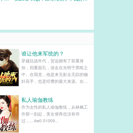
把你小舅子安排了，
谁让他来军统的？
穿越抗战年代，贺远拥有了双重身
份，四重面孔，游走在光明于黑暗之
中。在我党，他是来无影去无踪的锄
奸高手，也是经费的最大来源。在国
府方，他是”日谍终结者“和”军统财神
爷“。而对于鬼子来说，他是无恶不作
私人瑜伽教练
的”魔鬼修罗“！......
作为女性的私人瑜伽教练，从林枫工
作那一刻起，美女便再也没有停
过……4w0-51009...