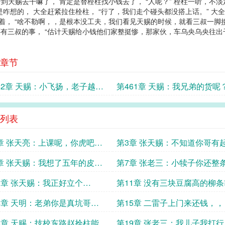
猜到天赐去干嘛了， 肯定是替栓柱找小钱去了， “人呢？” 栓柱一听，不
咋想的， 大全赶紧拉住栓柱， “行了，我们走个碰头都没搭上话。” 大
说着， “啥不勒啊，，是根本没工夫，我们看见天赐的时候，就看三叔一
咋还有三叔的事， “估计天赐给小钱他们家整挺惨，那家伙，车乌央乌央往
章节
62章 天赐：小飞扬，老子越来
第461章 天赐：我兄弟的货呢
你了，你要活到头了。
列表
章 张天亮：上课呢，你虎吧，
第3章 张天赐：不知道你哥有
连老班一起安排啊。
气吗？找踢呢？
章 张天赐：我想了五年的皮带
第7章 张老三：小犊子你还整
，，，，
肩龙，抗的动嘛？
0章 张天赐：我正好立个
第11章 没有三块豆腐高的柳
，，
话事人二雷子，
4章 天明：老弟你是真坑哥
第15章 二雷子上门来还钱，
，，
8章 天赐：技校东路赵拴柱能不
第19章 张老三：我儿子我打