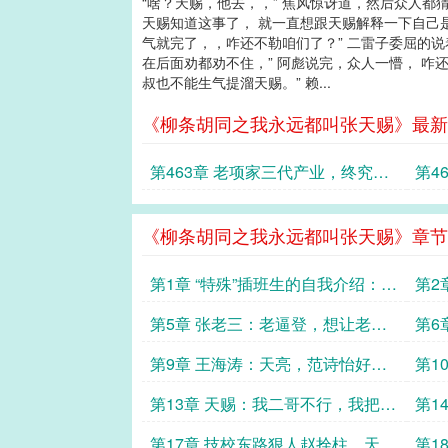
“啥？天赐，他去，，” 焦风惊讶道，然后众人都
天赐知道这事了， 就一直想跟天赐解释一下自己是
气就完了，，咋还不勒咱们了？” 二雷子委屈的
在后面劝都劝不住，” 阿彪说完，众人一懵， 
叔也不能生气提溜天赐。” 赖...
《柳条胡同之我永远都叫张天赐》最新
第463章 老项家三代产业，终究被
第4
扒了。
越烦
《柳条胡同之我永远都叫张天赐》章节
第1章 “特殊”插班生的自我介绍：单
第2
身未婚，，，
你想
第5章 张老三：老逼登，想让老子
第6
拿儿子换钱，做梦。
炒肉
第9章 王海涛：天亮，范诗怡好像
第1
想做你嫂子，
棍，
第13章 天赐：我二哥不行，我把我
第1
爸叫来跟你唠唠？
啊，
第17章 技校东路狠人赵拴柱，天
第1