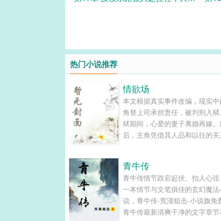
赐：跟我混吧，，，
能镇
热门小说推荐
情欲场
本文根据真实事件改编，现实中
角替上司承担责任，被判刑入狱
狱期间，心爱的妻子离婚再嫁。
后，主角凭借其人品和以往的关
很快发展起来，成为一方土豪，
查证了妻子离婚再嫁的原因，找
青牛传
当年陷害自己的元凶，因报複而
青牛传情节跌宕起伏、扣人心弦
一场官场地震。之所以把它写成
一本情节与文笔俱佳的玄幻魔法
故事，因为故事主人公现在身边
说，青牛传-荒漠狙击-小说旗免
少死心塌地跟随他的女人。...
青牛传最新清爽干净的文字章节