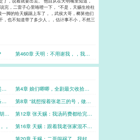
淡定了，说着就要出去。 他自从在天明嘴里知道，
全说完，二雷子心里咯噔一下， “不是，天赐生栓柱
脚接一脚的给天赐踢上车了，，武侯大哥，榔舅他们
出干，也不知道带了多少人，，估计事不小，不然三
？
第460章 天明：不用谢我，，我还
得借你大哥的光呢。
起床
第4章 娘们唧唧，全剧最欠收拾的
霍一宁，
条过
第8章 “就想报着张老三的号，做个
富二代。”
条胡同
第12章 张天赐：我汤药费都给完
了，你们得躺下啊。
，，，
第16章 天赐：跟着我老张家混不
好，说出去丢人，，，
行，别
第20章 天赐：二哥闯祸了，我好像