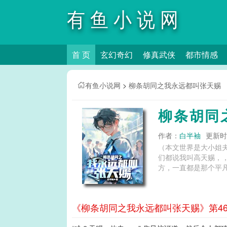
有鱼小说网
首 页
玄幻奇幻
修真武侠
都市情感
有鱼小说网
>
柳条胡同之我永远都叫张天赐
柳条胡同
作者：
白半袖
更新时间
（本文世界是大小姐
们都说我叫高天赐，
方，一直都是那个平凡
《柳条胡同之我永远都叫张天赐》第46