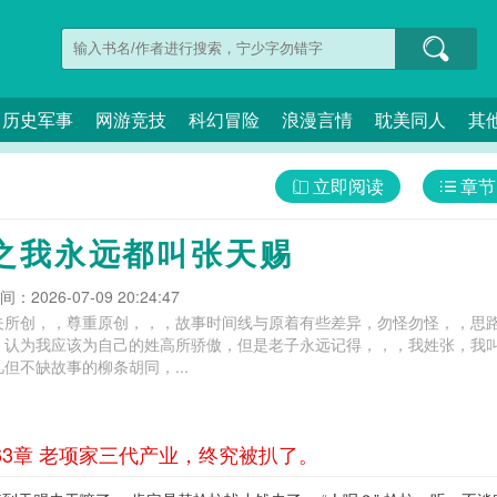
历史军事
网游竞技
科幻冒险
浪漫言情
耽美同人
其
立即阅读
章节
之我永远都叫张天赐
：2026-07-09 20:24:47
夫所创，，尊重原创，，，故事时间线与原着有些差异，勿怪勿怪，，思
，认为我应该为自己的姓高所骄傲，但是老子永远记得，，，我姓张，我
但不缺故事的柳条胡同，...
3章 老项家三代产业，终究被扒了。