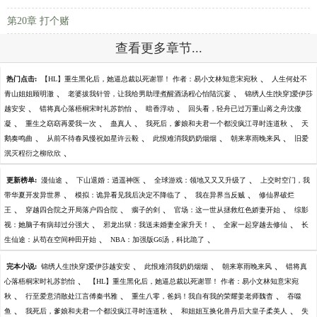
第20章 打个赌
查看更多章节...
、
热门点击:
【HL】重生黑化后，她逼总裁以死谢罪！ 作者：易小文林知意宋宛秋
人生何处不
、
、
青山姐姐顾明澈
老婆拔我针管，让我给男助理煮醒酒汤程心怡陆沉宴
锦绣人生[快穿]爱伊莎
、
、
、
越安安
错将真心落梧桐宋时礼苏韵怡
暗香浮动
回头看，轻舟已过万重山蒋之舟沈傲
、
、
、
、
凝
重生之窈窈再爱我一次
蛊真人
我死后，爹娘和夫君一个都没疯江寻时连道秋
天
、
、
、
、
鹅奏鸣曲
从前不待春风慢祝如星许云毅
此恨难消我奶奶烟烟
朝来寒雨晚来风
旧爱
、
泯灭程衍之柳欣欣
、
、
、
更新榜单:
漫仙途
下山退婚：逍遥神医
全球游戏：领地又又又升级了
上交时空门，我
、
、
、
带华夏开发异世界
模拟：诡异看见我后决定不降临了
我在异界当反贼
修仙界破烂
、
、
、
、
王
穿越四合院之开局落户四合院
瘸子的剑
官场：这一世从拯救红色娇妻开始
综影
、
、
、
视：她脑子有病却过分强大
邪龙出狱：我送未婚妻全家升天！
全家一起穿越去修仙
长
、
、
生仙途：从苟在空间种田开始
NBA：加强版G6汤，科比跪了
、
、
、
完本小说:
锦绣人生[快穿]爱伊莎越安安
此恨难消我奶奶烟烟
朝来寒雨晚来风
错将真
、
心落梧桐宋时礼苏韵怡
【HL】重生黑化后，她逼总裁以死谢罪！ 作者：易小文林知意宋宛
、
、
、
秋
行至爱意消散处江言傅秦书雅
重生八零，爸妈！我自有我的荣耀姜老师魏杳
吞噬
、
、
、
鱼
我死后，爹娘和夫君一个都没疯江寻时连道秋
和姐姐互换化兽丹后大皇子柔美人
失