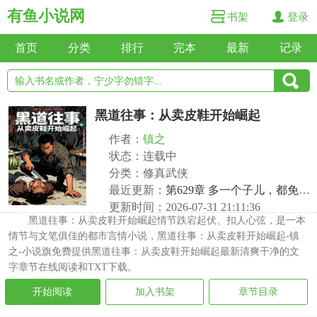
有鱼小说网
书架
登录
首页
分类
排行
完本
最新
记录
黑道往事：从卖皮鞋开始崛起
作者：
镇之
状态：连载中
分类：修真武侠
最近更新：
第629章 多一个子儿，都免谈！
更新时间：2026-07-31 21:11:36
黑道往事：从卖皮鞋开始崛起情节跌宕起伏、扣人心弦，是一本
情节与文笔俱佳的都市言情小说，黑道往事：从卖皮鞋开始崛起-镇
之-小说旗免费提供黑道往事：从卖皮鞋开始崛起最新清爽干净的文
字章节在线阅读和TXT下载。
开始阅读
加入书架
章节目录