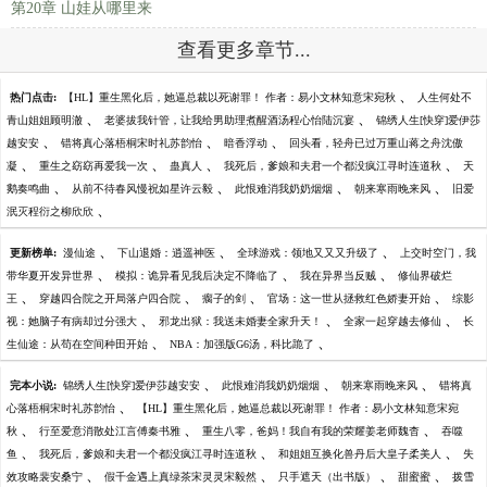
第20章 山娃从哪里来
查看更多章节...
、
热门点击:
【HL】重生黑化后，她逼总裁以死谢罪！ 作者：易小文林知意宋宛秋
人生何处不
、
、
青山姐姐顾明澈
老婆拔我针管，让我给男助理煮醒酒汤程心怡陆沉宴
锦绣人生[快穿]爱伊莎
、
、
、
越安安
错将真心落梧桐宋时礼苏韵怡
暗香浮动
回头看，轻舟已过万重山蒋之舟沈傲
、
、
、
、
凝
重生之窈窈再爱我一次
蛊真人
我死后，爹娘和夫君一个都没疯江寻时连道秋
天
、
、
、
、
鹅奏鸣曲
从前不待春风慢祝如星许云毅
此恨难消我奶奶烟烟
朝来寒雨晚来风
旧爱
、
泯灭程衍之柳欣欣
、
、
、
更新榜单:
漫仙途
下山退婚：逍遥神医
全球游戏：领地又又又升级了
上交时空门，我
、
、
、
带华夏开发异世界
模拟：诡异看见我后决定不降临了
我在异界当反贼
修仙界破烂
、
、
、
、
王
穿越四合院之开局落户四合院
瘸子的剑
官场：这一世从拯救红色娇妻开始
综影
、
、
、
视：她脑子有病却过分强大
邪龙出狱：我送未婚妻全家升天！
全家一起穿越去修仙
长
、
、
生仙途：从苟在空间种田开始
NBA：加强版G6汤，科比跪了
、
、
、
完本小说:
锦绣人生[快穿]爱伊莎越安安
此恨难消我奶奶烟烟
朝来寒雨晚来风
错将真
、
心落梧桐宋时礼苏韵怡
【HL】重生黑化后，她逼总裁以死谢罪！ 作者：易小文林知意宋宛
、
、
、
秋
行至爱意消散处江言傅秦书雅
重生八零，爸妈！我自有我的荣耀姜老师魏杳
吞噬
、
、
、
鱼
我死后，爹娘和夫君一个都没疯江寻时连道秋
和姐姐互换化兽丹后大皇子柔美人
失
、
、
、
、
效攻略裴安桑宁
假千金遇上真绿茶宋灵灵宋毅然
只手遮天（出书版）
甜蜜蜜
拨雪