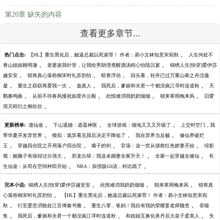
第20章 缺失的内容
查看更多章节...
、
热门点击:
【HL】重生黑化后，她逼总裁以死谢罪！ 作者：易小文林知意宋宛秋
人生何处不
、
、
青山姐姐顾明澈
老婆拔我针管，让我给男助理煮醒酒汤程心怡陆沉宴
锦绣人生[快穿]爱伊莎
、
、
、
越安安
错将真心落梧桐宋时礼苏韵怡
暗香浮动
回头看，轻舟已过万重山蒋之舟沈傲
、
、
、
、
凝
重生之窈窈再爱我一次
蛊真人
我死后，爹娘和夫君一个都没疯江寻时连道秋
天
、
、
、
、
鹅奏鸣曲
从前不待春风慢祝如星许云毅
此恨难消我奶奶烟烟
朝来寒雨晚来风
旧爱
、
泯灭程衍之柳欣欣
、
、
、
更新榜单:
漫仙途
下山退婚：逍遥神医
全球游戏：领地又又又升级了
上交时空门，我
、
、
、
带华夏开发异世界
模拟：诡异看见我后决定不降临了
我在异界当反贼
修仙界破烂
、
、
、
、
王
穿越四合院之开局落户四合院
瘸子的剑
官场：这一世从拯救红色娇妻开始
综影
、
、
、
视：她脑子有病却过分强大
邪龙出狱：我送未婚妻全家升天！
全家一起穿越去修仙
长
、
、
生仙途：从苟在空间种田开始
NBA：加强版G6汤，科比跪了
、
、
、
完本小说:
锦绣人生[快穿]爱伊莎越安安
此恨难消我奶奶烟烟
朝来寒雨晚来风
错将真
、
心落梧桐宋时礼苏韵怡
【HL】重生黑化后，她逼总裁以死谢罪！ 作者：易小文林知意宋宛
、
、
、
秋
行至爱意消散处江言傅秦书雅
重生八零，爸妈！我自有我的荣耀姜老师魏杳
吞噬
、
、
、
鱼
我死后，爹娘和夫君一个都没疯江寻时连道秋
和姐姐互换化兽丹后大皇子柔美人
失