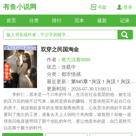
有鱼小说网
书架
登录
首页
分类
排行
完本
最新
记录
双穿之民国淘金
作者：
努力活着8888
状态：连载中
分类：都市情感
最近更新：
第945章 “兴汉！兴汉！兴汉！”
更新时间：2026-07-30 13:00:11
李虾仁，原本是一个25年的牛马，生活在社会底层的他，被生活
的压力压的喘不过气来，纵然是拼命的赚钱，可是依然买不起自己住
的房子。就连相处多年的女朋友都离他而去，心灰意冷的他好不容易
要到了拖欠的工资，准备去天上人间吃个夹肉馍，谁曾想？却被一道
球形闪电直接劈回了那个动乱的年代，更让他意外的是，自己居然可
以在两个极大的时代...