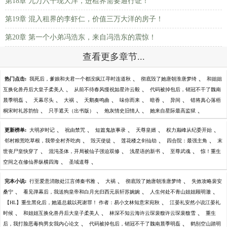
第18章 九万六千现大洋，进租界需要通行证！
第19章 混入租界的李虾仁，价值三万大洋的房子！
第20章 第一个小弟冯浩东，来自冯浩东的震惊！
查看更多章节...
、
、
热门点击:
我死后，爹娘和夫君一个都没疯江寻时连道秋
彻底毁了她唐朝淮唐梦绮
和姐姐
、
、
互换化兽丹后大皇子柔美人
从前不待春风慢祝如星许云毅
代码被掉包后，销冠不干了魏南
、
、
、
、
、
、
、
晨季明磊
天幕尽头
大祸
天鹅奏鸣曲
味你而来
暗香
异间
错将真心落梧
、
、
、
、
桐宋时礼苏韵怡
只手遮天（出书版）
炮灰情史旧情人
她来自星际最高监狱
、
、
、
、
、
更新榜单:
大明岁时记
祝由禁咒
短篇鬼故事录
天尊皇婿
权力巅峰从纪委开始
、
、
、
、
邻村粮荒吃草根，我带全村齐吃肉
毁灭使徒
莲花楼之剑仙劫
四合院：最强主角
末
、
、
、
、
世丧尸皇快穿了
混沌圣体，开局被仙子强迫双修
浅星语的新书
至尊武魂
惊！重生
、
、
空间之在修仙界纵横四海
圣域道尊
、
、
、
完本小说:
行至爱意消散处江言傅秦书雅
大祸
彻底毁了她唐朝淮唐梦绮
失效攻略裴安
、
、
、
桑宁
看见弹幕后，我送狗皇帝和白月光归西元辰轩苏婉婉
人生何处不青山姐姐顾明澈
、
【HL】重生黑化后，她逼总裁以死谢罪！ 作者：易小文林知意宋宛秋
江晏礼安然小说江晏礼
、
、
、
时候
和姐姐互换化兽丹后大皇子柔美人
林深不知云海许云琛裴馥许云琛裴馥雪
重生
、
、
后，我打脸恶毒狗男女我内心论文
代码被掉包后，销冠不干了魏南晨季明磊
鹤别空山踏明