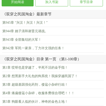
开始阅读
加入书架
章节目录
《双穿之民国淘金》最新章节
第945章 “兴汉！兴汉！兴汉！”
第944章 姚子清和谢晋元请战。
第943章 全部集结的大军！
第942章 军民一家亲，丁力许文强的任务！
《双穿之民国淘金》目录 第一页 （第1-100章）
第1章 哎呀也是穿越了，半死不活的金手指！
第2章 想黑新手大礼包的狗系统！我操穿越民国了！
第3章 超级基因强化药剂，倭寇小杂碎行凶！
第4章 痛扁倭寇小杂碎，收服务费很合理吧！！！
第5章 狗眼看人低的伙计，神奇的金色土地！