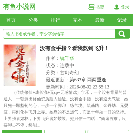
有鱼小说网
书架
登录
首页
分类
排行
完本
最新
记录
没有金手指？看我熬到飞升！
作者：
镜千华
状态：连载中
分类：玄幻奇幻
最近更新：
第633章 两两重逢
更新时间：2026-08-02 23:55:13
（传统修仙+成长流+无cp+无感情戏）宁禾，一个没有背景的普
通人，一朝测出修仙资质踏入仙途。没有金手指，没有逆天气运，她
只凭一颗坚韧的心，一步一个脚印，练气境、筑基路、金丹劫、元婴
渡，再到化神飞升上界。她靠的不是运气，而是十年如一日的坚持。
上界强者如林，下界飞升者如蝼蚁。她只信一句话：“仙途再难，只
要脚步不停，终能...