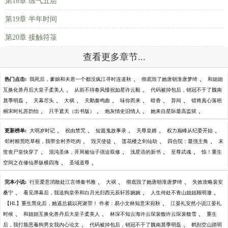
第18章 练气五层
第19章 半年时间
第20章 接触符箓
查看更多章节...
、
、
热门点击:
我死后，爹娘和夫君一个都没疯江寻时连道秋
彻底毁了她唐朝淮唐梦绮
和姐姐
、
、
互换化兽丹后大皇子柔美人
从前不待春风慢祝如星许云毅
代码被掉包后，销冠不干了魏南
、
、
、
、
、
、
、
晨季明磊
天幕尽头
大祸
天鹅奏鸣曲
味你而来
暗香
异间
错将真心落梧
、
、
、
、
桐宋时礼苏韵怡
只手遮天（出书版）
炮灰情史旧情人
她来自星际最高监狱
、
、
、
、
、
更新榜单:
大明岁时记
祝由禁咒
短篇鬼故事录
天尊皇婿
权力巅峰从纪委开始
、
、
、
、
邻村粮荒吃草根，我带全村齐吃肉
毁灭使徒
莲花楼之剑仙劫
四合院：最强主角
末
、
、
、
、
世丧尸皇快穿了
混沌圣体，开局被仙子强迫双修
浅星语的新书
至尊武魂
惊！重生
、
、
空间之在修仙界纵横四海
圣域道尊
、
、
、
完本小说:
行至爱意消散处江言傅秦书雅
大祸
彻底毁了她唐朝淮唐梦绮
失效攻略裴安
、
、
、
桑宁
看见弹幕后，我送狗皇帝和白月光归西元辰轩苏婉婉
人生何处不青山姐姐顾明澈
、
【HL】重生黑化后，她逼总裁以死谢罪！ 作者：易小文林知意宋宛秋
江晏礼安然小说江晏礼
、
、
、
时候
和姐姐互换化兽丹后大皇子柔美人
林深不知云海许云琛裴馥许云琛裴馥雪
重生
、
、
后，我打脸恶毒狗男女我内心论文
代码被掉包后，销冠不干了魏南晨季明磊
鹤别空山踏明