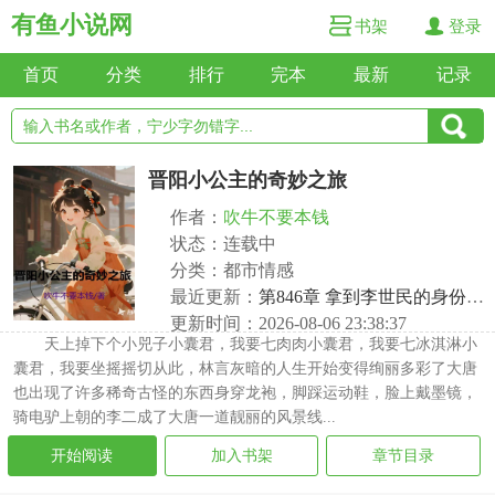
有鱼小说网
书架
登录
首页
分类
排行
完本
最新
记录
晋阳小公主的奇妙之旅
作者：
吹牛不要本钱
状态：连载中
分类：都市情感
最近更新：
第846章 拿到李世民的身份证了
更新时间：2026-08-06 23:38:37
天上掉下个小兕子小囊君，我要七肉肉小囊君，我要七冰淇淋小
囊君，我要坐摇摇切从此，林言灰暗的人生开始变得绚丽多彩了大唐
也出现了许多稀奇古怪的东西身穿龙袍，脚踩运动鞋，脸上戴墨镜，
骑电驴上朝的李二成了大唐一道靓丽的风景线...
开始阅读
加入书架
章节目录