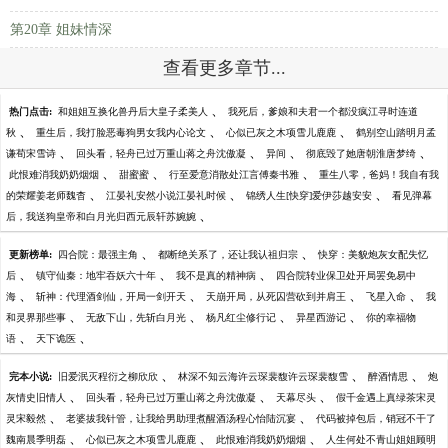
第20章 姐妹情深
查看更多章节...
、
热门点击:
和姐姐互换化兽丹后大皇子柔美人
我死后，爹娘和夫君一个都没疯江寻时连道
、
、
、
秋
重生后，我打脸恶毒狗男女我内心论文
心似已灰之木项雪儿鹿鹿
鹤别空山踏明月孟
、
、
、
、
谦荀宋雪诗
回头看，轻舟已过万重山蒋之舟沈傲凝
异间
彻底毁了她唐朝淮唐梦绮
、
、
、
此恨难消我奶奶烟烟
甜蜜蜜
行至爱意消散处江言傅秦书雅
重生八零，爸妈！我自有我
、
、
、
的荣耀姜老师魏杳
江晏礼安然小说江晏礼时候
锦绣人生[快穿]爱伊莎越安安
看见弹幕
、
后，我送狗皇帝和白月光归西元辰轩苏婉婉
、
、
更新榜单:
四合院：最强主角
都断绝关系了，还让我认祖归宗
快穿：美貌炮灰女配失忆
、
、
、
后
镇守仙秦：地牢吞妖六十年
我不是真的精神病
四合院转业保卫处开局罢免易中
、
、
、
、
海
斩神：代理酒剑仙，开局一剑开天
天崩开局，从死囚营砍到并肩王
飞星入命
我
、
、
、
、
和灵界那些事
无敌下山，先斩白月光
杨凡红尘修行记
异星西游记
你的幸福物
、
、
语
天下诡医
、
、
、
完本小说:
旧爱泯灭程衍之柳欣欣
林深不知云海许云琛裴馥许云琛裴馥雪
醉酒情思
炮
、
、
、
灰情史旧情人
回头看，轻舟已过万重山蒋之舟沈傲凝
天幕尽头
假千金遇上真绿茶宋灵
、
、
灵宋毅然
老婆拔我针管，让我给男助理煮醒酒汤程心怡陆沉宴
代码被掉包后，销冠不干了
、
、
、
魏南晨季明磊
心似已灰之木项雪儿鹿鹿
此恨难消我奶奶烟烟
人生何处不青山姐姐顾明