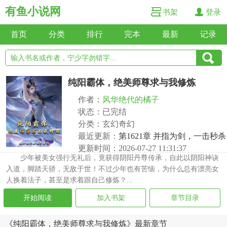
有鱼小说网
书架
登录
首页
分类
排行
完本
最新
记录
纯阳霸体，绝美师尊求与我修炼
作者：
风华绝代的橘子
状态：已完结
分类：玄幻奇幻
最近更新：
第1621章 并指为剑，一击秒杀
更新时间：2026-07-27 11:31:37
少年被美女强行无礼后，竟获得阴阳丹尊传承，自此以阴阳神诀
入道，脚踏天骄，无敌于世！不过少年也有苦恼，为什么总有漂亮女
人换着法子，甚至是求着跟自己修炼？...
开始阅读
加入书架
章节目录
《纯阳霸体，绝美师尊求与我修炼》最新章节