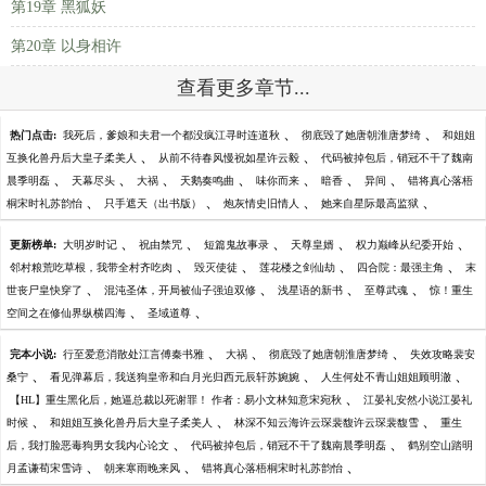
第19章 黑狐妖
第20章 以身相许
查看更多章节...
、
、
热门点击:
我死后，爹娘和夫君一个都没疯江寻时连道秋
彻底毁了她唐朝淮唐梦绮
和姐姐
、
、
互换化兽丹后大皇子柔美人
从前不待春风慢祝如星许云毅
代码被掉包后，销冠不干了魏南
、
、
、
、
、
、
、
晨季明磊
天幕尽头
大祸
天鹅奏鸣曲
味你而来
暗香
异间
错将真心落梧
、
、
、
、
桐宋时礼苏韵怡
只手遮天（出书版）
炮灰情史旧情人
她来自星际最高监狱
、
、
、
、
、
更新榜单:
大明岁时记
祝由禁咒
短篇鬼故事录
天尊皇婿
权力巅峰从纪委开始
、
、
、
、
邻村粮荒吃草根，我带全村齐吃肉
毁灭使徒
莲花楼之剑仙劫
四合院：最强主角
末
、
、
、
、
世丧尸皇快穿了
混沌圣体，开局被仙子强迫双修
浅星语的新书
至尊武魂
惊！重生
、
、
空间之在修仙界纵横四海
圣域道尊
、
、
、
完本小说:
行至爱意消散处江言傅秦书雅
大祸
彻底毁了她唐朝淮唐梦绮
失效攻略裴安
、
、
、
桑宁
看见弹幕后，我送狗皇帝和白月光归西元辰轩苏婉婉
人生何处不青山姐姐顾明澈
、
【HL】重生黑化后，她逼总裁以死谢罪！ 作者：易小文林知意宋宛秋
江晏礼安然小说江晏礼
、
、
、
时候
和姐姐互换化兽丹后大皇子柔美人
林深不知云海许云琛裴馥许云琛裴馥雪
重生
、
、
后，我打脸恶毒狗男女我内心论文
代码被掉包后，销冠不干了魏南晨季明磊
鹤别空山踏明
、
、
、
月孟谦荀宋雪诗
朝来寒雨晚来风
错将真心落梧桐宋时礼苏韵怡