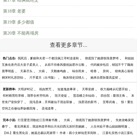
第17章 咱俩就绝交
第18章 老婆
第19章 多少都值
第20章 不能再塌房
查看更多章节...
、
、
热门点击:
我死后，爹娘和夫君一个都没疯江寻时连道秋
彻底毁了她唐朝淮唐梦绮
和姐姐
、
、
互换化兽丹后大皇子柔美人
从前不待春风慢祝如星许云毅
代码被掉包后，销冠不干了魏南
、
、
、
、
、
、
、
晨季明磊
天幕尽头
大祸
天鹅奏鸣曲
味你而来
暗香
异间
错将真心落梧
、
、
、
、
桐宋时礼苏韵怡
只手遮天（出书版）
炮灰情史旧情人
她来自星际最高监狱
、
、
、
、
、
更新榜单:
大明岁时记
祝由禁咒
短篇鬼故事录
天尊皇婿
权力巅峰从纪委开始
、
、
、
、
邻村粮荒吃草根，我带全村齐吃肉
毁灭使徒
莲花楼之剑仙劫
四合院：最强主角
末
、
、
、
、
世丧尸皇快穿了
混沌圣体，开局被仙子强迫双修
浅星语的新书
至尊武魂
惊！重生
、
、
空间之在修仙界纵横四海
圣域道尊
、
、
、
完本小说:
行至爱意消散处江言傅秦书雅
大祸
彻底毁了她唐朝淮唐梦绮
失效攻略裴安
、
、
、
桑宁
看见弹幕后，我送狗皇帝和白月光归西元辰轩苏婉婉
人生何处不青山姐姐顾明澈
、
【HL】重生黑化后，她逼总裁以死谢罪！ 作者：易小文林知意宋宛秋
江晏礼安然小说江晏礼