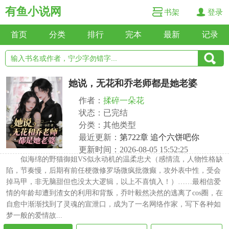
有鱼小说网
书架
登录
首页
分类
排行
完本
最新
记录
她说，无花和乔老师都是她老婆
作者：
揉碎一朵花
状态：已完结
分类：其他类型
最近更新：
第722章 追个六饼吧你
更新时间：2026-08-05 15:52:25
似海绵的野猫御姐VS似永动机的温柔忠犬（感情流，人物性格缺
陷，节奏慢，后期有前任梗微修罗场微疯批微癫，攻外表中性，受会
掉马甲，非无脑甜但也没太大逻辑，以上不喜慎入！）……最相信爱
情的年龄却遭到渣女的利用和背叛，乔叶毅然决然的逃离了cos圈，在
自愈中渐渐找到了灵魂的宣泄口，成为了一名网络作家，写下各种如
梦一般的爱情故...