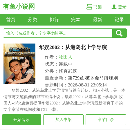
有鱼小说网
书架
登录
首页
分类
排行
完本
最新
记录
华娱2002：从港岛北上学导演
作者：
牧田人
状态：连载中
分类：修真武侠
最近更新：
第729章 破坏金马潜规则
更新时间：2026-08-01 23:05:14
华娱2002：从港岛北上学导演情节跌宕起伏、扣人心弦，是一本
情节与文笔俱佳的都市言情小说，华娱2002：从港岛北上学导演-牧
田人-小说旗免费提供华娱2002：从港岛北上学导演最新清爽干净的
文字章节在线阅读和TXT下载。
开始阅读
加入书架
章节目录