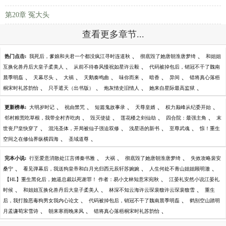
第20章 冤大头
查看更多章节...
、
、
热门点击:
我死后，爹娘和夫君一个都没疯江寻时连道秋
彻底毁了她唐朝淮唐梦绮
和姐姐
、
、
互换化兽丹后大皇子柔美人
从前不待春风慢祝如星许云毅
代码被掉包后，销冠不干了魏南
、
、
、
、
、
、
、
晨季明磊
天幕尽头
大祸
天鹅奏鸣曲
味你而来
暗香
异间
错将真心落梧
、
、
、
、
桐宋时礼苏韵怡
只手遮天（出书版）
炮灰情史旧情人
她来自星际最高监狱
、
、
、
、
、
更新榜单:
大明岁时记
祝由禁咒
短篇鬼故事录
天尊皇婿
权力巅峰从纪委开始
、
、
、
、
邻村粮荒吃草根，我带全村齐吃肉
毁灭使徒
莲花楼之剑仙劫
四合院：最强主角
末
、
、
、
、
世丧尸皇快穿了
混沌圣体，开局被仙子强迫双修
浅星语的新书
至尊武魂
惊！重生
、
、
空间之在修仙界纵横四海
圣域道尊
、
、
、
完本小说:
行至爱意消散处江言傅秦书雅
大祸
彻底毁了她唐朝淮唐梦绮
失效攻略裴安
、
、
、
桑宁
看见弹幕后，我送狗皇帝和白月光归西元辰轩苏婉婉
人生何处不青山姐姐顾明澈
、
【HL】重生黑化后，她逼总裁以死谢罪！ 作者：易小文林知意宋宛秋
江晏礼安然小说江晏礼
、
、
、
时候
和姐姐互换化兽丹后大皇子柔美人
林深不知云海许云琛裴馥许云琛裴馥雪
重生
、
、
后，我打脸恶毒狗男女我内心论文
代码被掉包后，销冠不干了魏南晨季明磊
鹤别空山踏明
、
、
、
月孟谦荀宋雪诗
朝来寒雨晚来风
错将真心落梧桐宋时礼苏韵怡