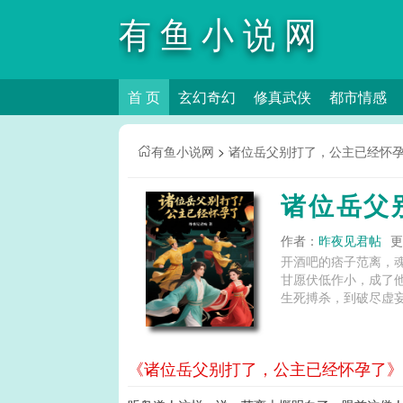
有鱼小说网
首 页
玄幻奇幻
修真武侠
都市情感
有鱼小说网
>
诸位岳父别打了，公主已经怀
诸位岳父
作者：
昨夜见君帖
更
开酒吧的痞子范离，
甘愿伏低作小，成了
生死搏杀，到破尽虚妄
《诸位岳父别打了，公主已经怀孕了》第