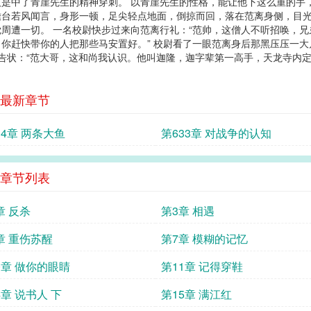
是中了青崖先生的精神穿刺。 以青崖先生的性格，能让他下这么重的手
 澹台若风闻言，身形一顿，足尖轻点地面，倒掠而回，落在范离身侧，目
周遭一切。 一名校尉快步过来向范离行礼：“范帅，这僧人不听招唤，
，你赶快带你的人把那些马安置好。” 校尉看了一眼范离身后那黑压压一大
旁告状：“范大哥，这和尚我认识。他叫迦隆，迦字辈第一高手，天龙寺内
最新章节
34章 两条大鱼
第633章 对战争的认知
章节列表
章 反杀
第3章 相遇
章 重伤苏醒
第7章 模糊的记忆
0章 做你的眼睛
第11章 记得穿鞋
4章 说书人 下
第15章 满江红