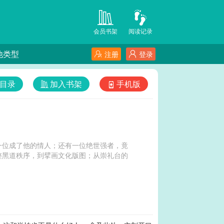
会员书架
阅读记录
他类型
注册
登录
目录
加入书架
手机版
一位成了他的情人；还有一位绝世强者，竟
整黑道秩序，到擘画文化版图；从崇礼台的