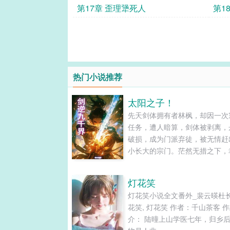
第17章 歪理犟死人
第1
热门小说推荐
太阳之子！
先天剑体拥有者林枫，却因一次
任务，遭人暗算，剑体被剥离，
破损，成为门派弃徒，被无情赶
小长大的宗门。茫然无措之下，
上天垂怜，喜获天降神火，再修
道，重新激活剑体本源，铸就无
灯花笑
体。在人魔妖鬼仙神的诸天万界
灯花笑小说全文番外_裴云暎杜
杀出一天血路，剑逆九千界，林
花笑, 灯花笑 作者：千山茶客 
逆天之路，从天衍大陆开始….....
介： 陆曈上山学医七年，归乡