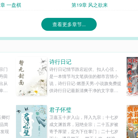
8章 一盘棋
第19章 风之欲来
查看更多章节...
诗行日记
宗门
诗行日记情节跌宕起伏、扣人心弦，
丹田
是一本情节与文笔俱佳的都市言情小
出从
说，诗行日记-燃墨天男-小说旗免费提
幸得
供诗行日记最新清爽干净的文字章节
武
在线阅读和TXT下载。...
双剑
君子怀璧
中，
长卿灯
卫嘉玉十岁入山，拜入九宗；十七岁
枫的
作品简
成文渊首席，冠绝全宗；二十五岁被
.
后发现
寄予厚望，定为下任掌门；二十七岁