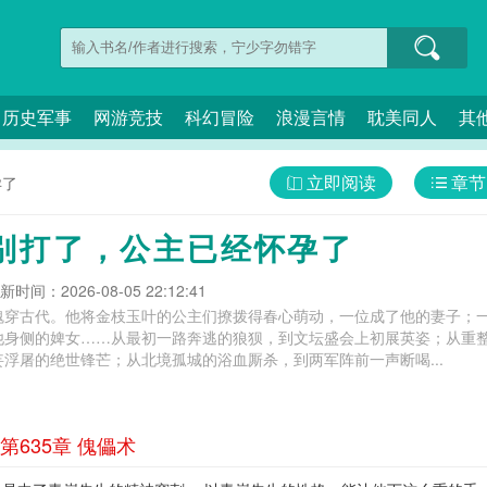
历史军事
网游竞技
科幻冒险
浪漫言情
耽美同人
其
立即阅读
章节
孕了
别打了，公主已经怀孕了
新时间：2026-08-05 22:12:41
魂穿古代。他将金枝玉叶的公主们撩拨得春心萌动，一位成了他的妻子；
他身侧的婢女……从最初一路奔逃的狼狈，到文坛盛会上初展英姿；从重
浮屠的绝世锋芒；从北境孤城的浴血厮杀，到两军阵前一声断喝...
635章 傀儡术