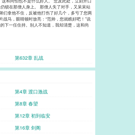
，这和尚怕也不是什么好人。 念及此处，立刻开口
光仍锁在那僧人身上。 那僧人失了对手，又呆呆站
兄弟们拿他不住，反被他打伤了好几个，多亏了您两
片战马，眼睛顿时放亮：“范帅，您就瞧好吧！”说
定的下一任住持。别人不知道，我却清楚，这和尚
第632章 乱战
第4章 渡口激战
第8章 春望
第12章 初到临安
第16章 剑阁