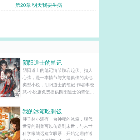
第20章 明天我要生病
阴阳道士的笔记
阴阳道士的笔记情节跌宕起伏、扣人
心弦，是一本情节与文笔俱佳的其他
类型小说，阴阳道士的笔记-作者李晓
慧-小说旗免费提供阴阳道士的笔记最
新清爽干净的文字章节在线阅读和
TXT下载。...
我的冰箱吃剩饭
胖子林小满有一台神秘的冰箱，现代
世界的剩菜可以传送到末世，与末世
科学家陆远建立联系，开始定期传送