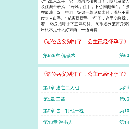
听鸟道人这样一说，范离大概明白了，眼前这僧人
唤住澹台若风：“若风，住手，不必同他缠斗。”
在原地，双目空洞，宛如一尊泥塑木雕，浑然不觉
位夫人出手。” 范离摆摆手：“行了，这里交给我
着， 转身招呼手下直奔马群。 阿果凑到范离身
压根不是什么好东西，一边当着...
《诸位岳父别打了，公主已经怀孕了》
第635章 傀儡术
第6
《诸位岳父别打了，公主已经怀孕了》
第1章 逃亡二人组
第2
第5章 三箭
第6
第9章 去，打他一棍
第1
第13章 说书人 上
第1