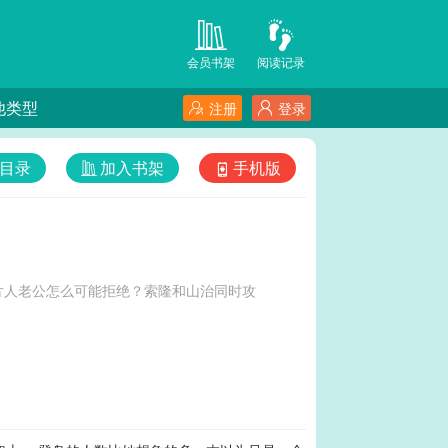
会员书架
阅读记录
他类型
注册
登录
目录
加入书架
手机版
片人老公怎么可能拒绝？索隆和山治同时攻