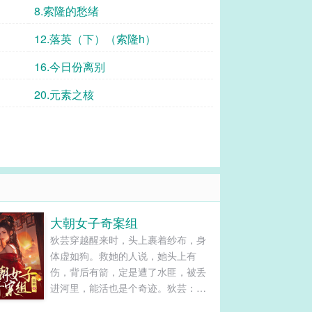
8.索隆的愁绪
12.落英（下）（索隆h）
16.今日份离别
20.元素之核
大朝女子奇案组
狄芸穿越醒来时，头上裹着纱布，身
体虚如狗。救她的人说，她头上有
伤，背后有箭，定是遭了水匪，被丢
进河里，能活也是个奇迹。狄芸：不
可能，就没见过既不劫财又不劫色的