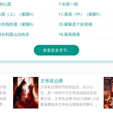
他的心愿
7.生死一线
.落英（上）（索隆h）
11.落英（中）（索隆h）
.你亦我所愿（索隆h）
15.索隆是个好老师
.刷分利器山治先生
19.暴风雨夜
查看更多章节...
王爷有点懵
沙漠
王爷有点懵情节跌宕起伏、扣人心
富商
弦，是一本情节与文笔俱佳的历史军
候就
事小说，王爷有点懵-快乐小跑驴-小说
带来
旗免费提供王爷有点懵最新清爽干净
家里
的文字章节在线阅读和TXT下载。...