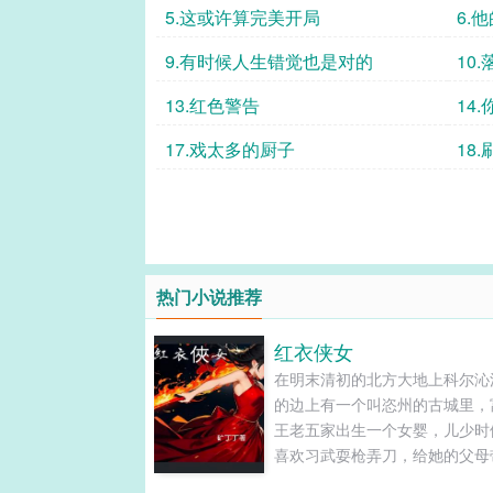
5.这或许算完美开局
6.
9.有时候人生错觉也是对的
10
13.红色警告
14
17.戏太多的厨子
18
热门小说推荐
红衣侠女
在明末清初的北方大地上科尔沁
的边上有一个叫恣州的古城里，
王老五家出生一个女婴，儿少时
喜欢习武耍枪弄刀，给她的父母
许多麻烦，父母想着女大了先给