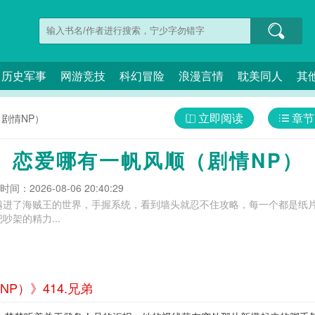
历史军事
网游竞技
科幻冒险
浪漫言情
耽美同人
其
立即阅读
章节
剧情NP）
】恋爱哪有一帆风顺（剧情NP）
间：2026-08-06 20:40:29
越进了海贼王的世界，手握系统，看到墙头就忍不住攻略，每一个都是纸
架的精力...
P）》414.兄弟