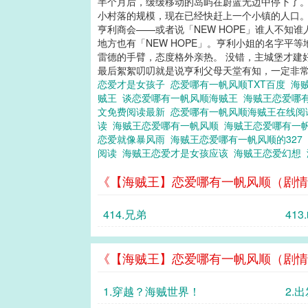
半个月后，缓缓移动的岛屿在蔚蓝无边中停下了。
小村落的规模，现在已经快赶上一个小镇的人口。
亨利商会——或者说「NEW HOPE」谁人不
地方也有「NEW HOPE」。亨利小姐的名字平
雷德的手臂，态度格外亲热。 没错，主城堡才建
最后絮絮叨叨就是说亨利父母天堂有知，一定非常欣
恋爱才是女孩子
恋爱哪有一帆风顺TXT百度
海
贼王
谈恋爱哪有一帆风顺海贼王
海贼王恋爱哪
文免费阅读最新
恋爱哪有一帆风顺海贼王在线
读
海贼王恋爱哪有一帆风顺
海贼王恋爱哪有一
恋爱就像暴风雨
海贼王恋爱哪有一帆风顺的327
阅读
海贼王恋爱才是女孩应该
海贼王恋爱幻想
《【海贼王】恋爱哪有一帆风顺（剧情
414.兄弟
41
《【海贼王】恋爱哪有一帆风顺（剧情
1.穿越？海贼世界！
2.