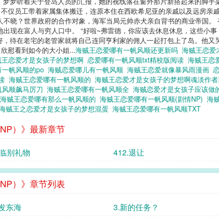
 梦梦听着关于登岛人员的汇报，她的视线落在窗外那片新搭起来的脚手
不仅员工带着家属集体搬迁，连原本住在西欧希尼亚的亲戚以及远房亲戚
知谁人不晓？世界政府的合作对象，海军当局元帅赤犬亲自背书的商业帝国。
等地出现在富人与穷人口中。 “好啦~弗雷德，你应该去休息休息，这些小事
好，待在老宅的老管家就将自己连同亨利家的佣人一起打包上了岛。他又
慰看到如今的大小姐...
海贼王恋爱哪有一帆风顺还更新吗
海贼王恋爱
贼王恋爱才是女孩子的梦想啊
恋爱哪有一帆风顺txt精校版阅读
海贼王恋
有一帆风顺的po
海贼恋爱哪儿有一帆风顺
海贼王恋爱就像暴风雨漫画
阅读
海贼王恋爱哪有一帆风顺的
海贼王恋爱才是女孩子的梦想啊魂淡作
帆风顺飙马厉刀
海贼王恋爱哪有一帆风顺全
海贼恋爱才是女孩子应该做
海贼王恋爱哪有那么一帆风顺的
海贼王恋爱哪有一帆风顺(剧情NP)
海
海贼王之恋爱才是女孩子的梦想混蛋
海贼王恋爱哪有一帆风顺TXT
NP）》最新章节
3.临别礼物
412.退让
NP）》章节列表
出发东海
3.新的任务？