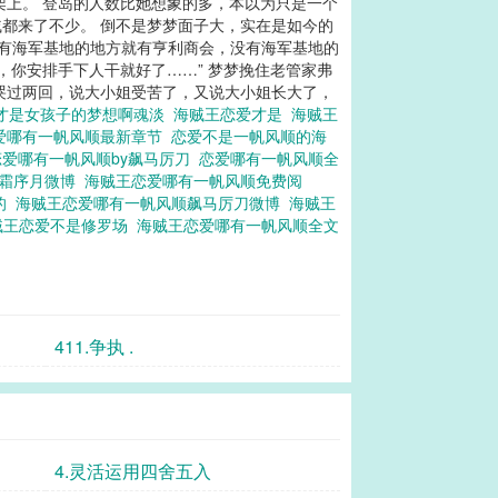
架上。 登岛的人数比她想象的多，本以为只是一个
都来了不少。 倒不是梦梦面子大，实在是如今的
 有海军基地的地方就有亨利商会，没有海军基地的
，你安排手下人干就好了……” 梦梦挽住老管家弗
哭过两回，说大小姐受苦了，又说大小姐长大了，
才是女孩子的梦想啊魂淡
海贼王恋爱才是
海贼王
爱哪有一帆风顺最新章节
恋爱不是一帆风顺的海
恋爱哪有一帆风顺by飙马厉刀
恋爱哪有一帆风顺全
者霜序月微博
海贼王恋爱哪有一帆风顺免费阅
的
海贼王恋爱哪有一帆风顺飙马厉刀微博
海贼王
贼王恋爱不是修罗场
海贼王恋爱哪有一帆风顺全文
411.争执 .
4.灵活运用四舍五入