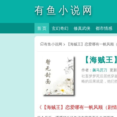
有鱼小说网
首 页
玄幻奇幻
修真武侠
都市情感
有鱼小说网
>
【海贼王】恋爱哪有一帆风顺（
【海贼王
作者：
飙马厉刀
更新时
社畜梦梦死后居然穿
略的后果就是，他们把吵
《【海贼王】恋爱哪有一帆风顺（剧情N