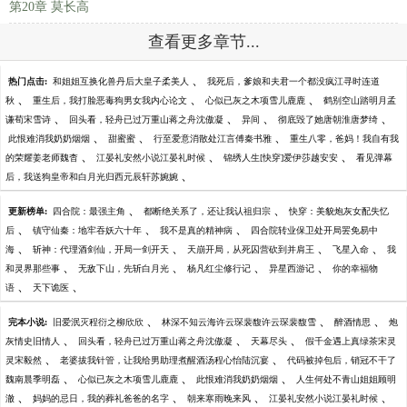
第20章 莫长高
查看更多章节...
、
热门点击:
和姐姐互换化兽丹后大皇子柔美人
我死后，爹娘和夫君一个都没疯江寻时连道
、
、
、
秋
重生后，我打脸恶毒狗男女我内心论文
心似已灰之木项雪儿鹿鹿
鹤别空山踏明月孟
、
、
、
、
谦荀宋雪诗
回头看，轻舟已过万重山蒋之舟沈傲凝
异间
彻底毁了她唐朝淮唐梦绮
、
、
、
此恨难消我奶奶烟烟
甜蜜蜜
行至爱意消散处江言傅秦书雅
重生八零，爸妈！我自有我
、
、
、
的荣耀姜老师魏杳
江晏礼安然小说江晏礼时候
锦绣人生[快穿]爱伊莎越安安
看见弹幕
、
后，我送狗皇帝和白月光归西元辰轩苏婉婉
、
、
更新榜单:
四合院：最强主角
都断绝关系了，还让我认祖归宗
快穿：美貌炮灰女配失忆
、
、
、
后
镇守仙秦：地牢吞妖六十年
我不是真的精神病
四合院转业保卫处开局罢免易中
、
、
、
、
海
斩神：代理酒剑仙，开局一剑开天
天崩开局，从死囚营砍到并肩王
飞星入命
我
、
、
、
、
和灵界那些事
无敌下山，先斩白月光
杨凡红尘修行记
异星西游记
你的幸福物
、
、
语
天下诡医
、
、
、
完本小说:
旧爱泯灭程衍之柳欣欣
林深不知云海许云琛裴馥许云琛裴馥雪
醉酒情思
炮
、
、
、
灰情史旧情人
回头看，轻舟已过万重山蒋之舟沈傲凝
天幕尽头
假千金遇上真绿茶宋灵
、
、
灵宋毅然
老婆拔我针管，让我给男助理煮醒酒汤程心怡陆沉宴
代码被掉包后，销冠不干了
、
、
、
魏南晨季明磊
心似已灰之木项雪儿鹿鹿
此恨难消我奶奶烟烟
人生何处不青山姐姐顾明
、
、
、
、
澈
妈妈的忌日，我的葬礼爸爸的名字
朝来寒雨晚来风
江晏礼安然小说江晏礼时候