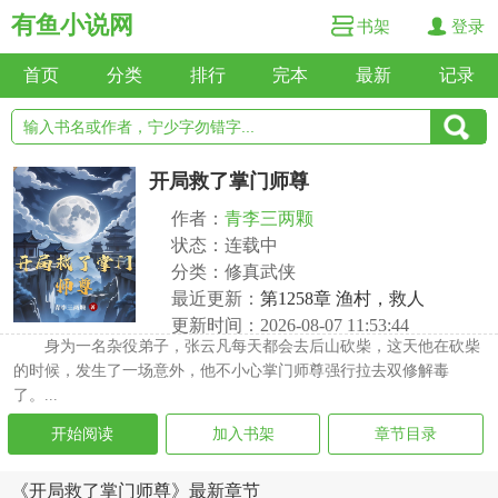
有鱼小说网
书架
登录
首页
分类
排行
完本
最新
记录
开局救了掌门师尊
作者：
青李三两颗
状态：连载中
分类：修真武侠
最近更新：
第1258章 渔村，救人
更新时间：2026-08-07 11:53:44
身为一名杂役弟子，张云凡每天都会去后山砍柴，这天他在砍柴
的时候，发生了一场意外，他不小心掌门师尊强行拉去双修解毒
了。...
开始阅读
加入书架
章节目录
《开局救了掌门师尊》最新章节