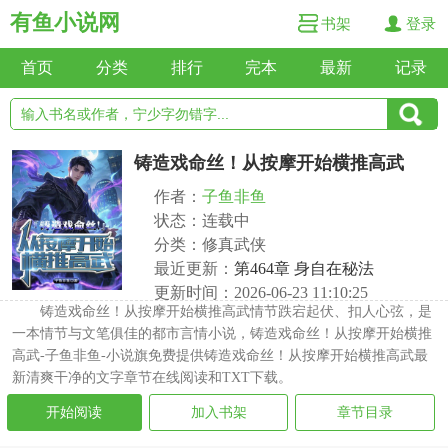
有鱼小说网
书架
登录
首页
分类
排行
完本
最新
记录
铸造戏命丝！从按摩开始横推高武
作者：
子鱼非鱼
状态：连载中
分类：修真武侠
最近更新：
第464章 身自在秘法
更新时间：2026-06-23 11:10:25
铸造戏命丝！从按摩开始横推高武情节跌宕起伏、扣人心弦，是
一本情节与文笔俱佳的都市言情小说，铸造戏命丝！从按摩开始横推
高武-子鱼非鱼-小说旗免费提供铸造戏命丝！从按摩开始横推高武最
新清爽干净的文字章节在线阅读和TXT下载。
开始阅读
加入书架
章节目录