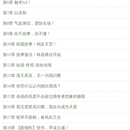
第6章 魅术lv2！
第7章 白灵焰
第8章 气血测试，震惊全场！
第9章 你不按摩，你不懂！
第10章 组团按摩！倒反天罡！
第11章 按摩激活！铸器典仪开始
第12章 始源·终焉·戏命丝绳
第13章 漫天星辰，无一为我闪耀
第14章 你凭什么认为能比我强？
第15章 命器的高度不会超过拥有者想象的极限
第16章 我无需星辰闪耀，我自当成为天星
第17章 斩草不除根，春风吹又生
第18章 【眼镜蛇】张伟，早读立威！