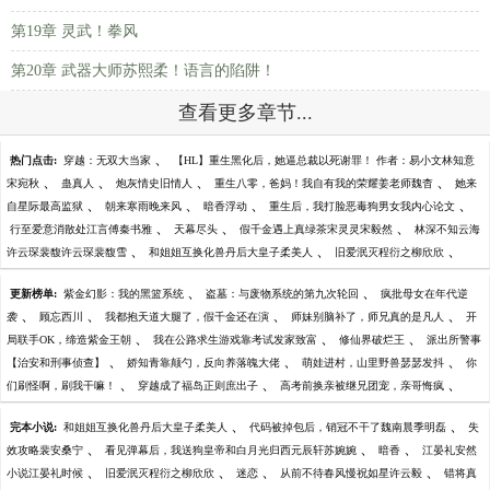
第19章 灵武！拳风
第20章 武器大师苏熙柔！语言的陷阱！
查看更多章节...
、
热门点击:
穿越：无双大当家
【HL】重生黑化后，她逼总裁以死谢罪！ 作者：易小文林知意
、
、
、
、
宋宛秋
蛊真人
炮灰情史旧情人
重生八零，爸妈！我自有我的荣耀姜老师魏杳
她来
、
、
、
、
自星际最高监狱
朝来寒雨晚来风
暗香浮动
重生后，我打脸恶毒狗男女我内心论文
、
、
、
行至爱意消散处江言傅秦书雅
天幕尽头
假千金遇上真绿茶宋灵灵宋毅然
林深不知云海
、
、
、
许云琛裴馥许云琛裴馥雪
和姐姐互换化兽丹后大皇子柔美人
旧爱泯灭程衍之柳欣欣
、
、
更新榜单:
紫金幻影：我的黑篮系统
盗墓：与废物系统的第九次轮回
疯批母女在年代逆
、
、
、
、
袭
顾忘西川
我都抱天道大腿了，假千金还在演
师妹别脑补了，师兄真的是凡人
开
、
、
、
局联手OK，缔造紫金王朝
我在公路求生游戏靠考试发家致富
修仙界破烂王
派出所警事
、
、
、
【治安和刑事侦查】
娇知青靠颠勺，反向养落魄大佬
萌娃进村，山里野兽瑟瑟发抖
你
、
、
、
们刷怪啊，刷我干嘛！
穿越成了福岛正则庶出子
高考前换亲被继兄团宠，亲哥悔疯
、
、
完本小说:
和姐姐互换化兽丹后大皇子柔美人
代码被掉包后，销冠不干了魏南晨季明磊
失
、
、
、
效攻略裴安桑宁
看见弹幕后，我送狗皇帝和白月光归西元辰轩苏婉婉
暗香
江晏礼安然
、
、
、
、
小说江晏礼时候
旧爱泯灭程衍之柳欣欣
迷恋
从前不待春风慢祝如星许云毅
错将真