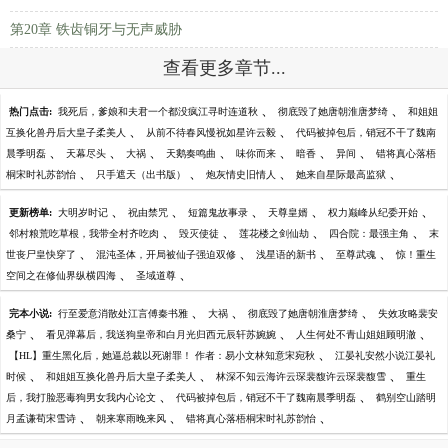
第20章 铁齿铜牙与无声威胁
查看更多章节...
、
、
热门点击:
我死后，爹娘和夫君一个都没疯江寻时连道秋
彻底毁了她唐朝淮唐梦绮
和姐姐
、
、
互换化兽丹后大皇子柔美人
从前不待春风慢祝如星许云毅
代码被掉包后，销冠不干了魏南
、
、
、
、
、
、
、
晨季明磊
天幕尽头
大祸
天鹅奏鸣曲
味你而来
暗香
异间
错将真心落梧
、
、
、
、
桐宋时礼苏韵怡
只手遮天（出书版）
炮灰情史旧情人
她来自星际最高监狱
、
、
、
、
、
更新榜单:
大明岁时记
祝由禁咒
短篇鬼故事录
天尊皇婿
权力巅峰从纪委开始
、
、
、
、
邻村粮荒吃草根，我带全村齐吃肉
毁灭使徒
莲花楼之剑仙劫
四合院：最强主角
末
、
、
、
、
世丧尸皇快穿了
混沌圣体，开局被仙子强迫双修
浅星语的新书
至尊武魂
惊！重生
、
、
空间之在修仙界纵横四海
圣域道尊
、
、
、
完本小说:
行至爱意消散处江言傅秦书雅
大祸
彻底毁了她唐朝淮唐梦绮
失效攻略裴安
、
、
、
桑宁
看见弹幕后，我送狗皇帝和白月光归西元辰轩苏婉婉
人生何处不青山姐姐顾明澈
、
【HL】重生黑化后，她逼总裁以死谢罪！ 作者：易小文林知意宋宛秋
江晏礼安然小说江晏礼
、
、
、
时候
和姐姐互换化兽丹后大皇子柔美人
林深不知云海许云琛裴馥许云琛裴馥雪
重生
、
、
后，我打脸恶毒狗男女我内心论文
代码被掉包后，销冠不干了魏南晨季明磊
鹤别空山踏明
、
、
、
月孟谦荀宋雪诗
朝来寒雨晚来风
错将真心落梧桐宋时礼苏韵怡