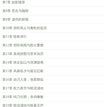
第7章 如影随形
第8章 恶念与枷锁
第9章 虚伪的探视
第10章 窃听风云与毒蛇的低语
第11章 暗夜潜行
第12章 窃听初闻与怒火重燃
第13章 真相拼图与变本加厉
第14章 铁证如山与深渊凝视
第15章 风暴前夕与最后忍耐
第16章 凶刃入笼，煞星降临
第17章 权力真空与暗流涌动
第18章 钝刀出鞘，杀鸡儆猴
第19章 暗流涌动与铁幕无声