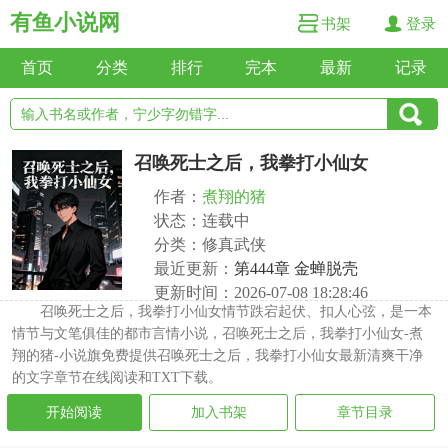
有鱼小说网
书架
登录
首页
分类
排行
完本
最新
记录
召唤死士之后，我拳打小仙女
作者：
煮翔的猪
状态：连载中
分类：修真武侠
最近更新：
第444章 金蝉脱壳
更新时间：2026-07-08 18:28:46
召唤死士之后，我拳打小仙女情节跌宕起伏、扣人心弦，是一本
情节与文笔俱佳的都市言情小说，召唤死士之后，我拳打小仙女-煮
翔的猪-小说旗免费提供召唤死士之后，我拳打小仙女最新清爽干净
的文字章节在线阅读和TXT下载。
开始阅读
加入书架
章节目录