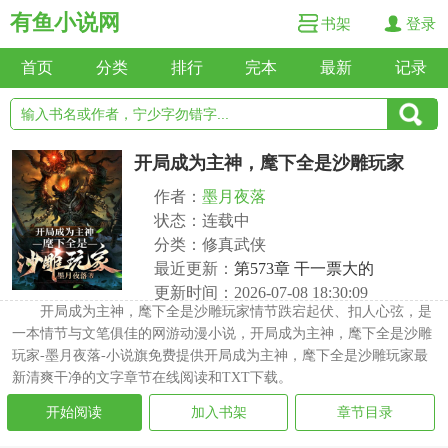
有鱼小说网
书架
登录
首页
分类
排行
完本
最新
记录
开局成为主神，麾下全是沙雕玩家
作者：
墨月夜落
状态：连载中
分类：修真武侠
最近更新：
第573章 干一票大的
更新时间：2026-07-08 18:30:09
开局成为主神，麾下全是沙雕玩家情节跌宕起伏、扣人心弦，是
一本情节与文笔俱佳的网游动漫小说，开局成为主神，麾下全是沙雕
玩家-墨月夜落-小说旗免费提供开局成为主神，麾下全是沙雕玩家最
新清爽干净的文字章节在线阅读和TXT下载。
开始阅读
加入书架
章节目录