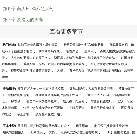
第19章 菌人BOSS和黑火药
第20章 夏洛克的酒瘾
查看更多章节...
、
、
热门点击:
从前不待春风慢祝如星许云毅
行至爱意消散处江言傅秦书雅
代码被掉包后，销
、
、
、
、
冠不干了魏南晨季明磊
朝来寒雨晚来风
暗香浮动
蛊真人
锦绣人生[快穿]爱伊莎越安
、
、
、
安
人生何处不青山姐姐顾明澈
我死后，爹娘和夫君一个都没疯江寻时连道秋
此恨难消
、
、
我奶奶烟烟
重生八零，爸妈！我自有我的荣耀姜老师魏杳
风起时爱意散尽林青风顾汐
、
、
、
云
鹤别空山踏明月孟谦荀宋雪诗
大祸
看见弹幕后，我送狗皇帝和白月光归西元辰轩苏
、
婉婉
、
、
更新榜单:
重生首富之子，开局拿下黑丝校花
废后回现代：天幕直播震惊皇朝
渣爹抛妻弃
、
、
子？我们吃肉你别馋
在崩铁寻求邂逅是否搞错了什么？
天道闺女下凡间，空间异能种田
、
、
、
、
、
忙
解春衫
云老二一家的传奇故事
镇龙棺，阎王命
穿越影视剧吃瓜
赵大：我的
、
、
、
、
水浒我的国
快穿：炮灰他专治各种不要脸
九转吞天诀
天赋不行拿命来拼
民间风水
、
、
师笔记
帝王系制卡，从始皇帝嬴政开始
、
、
、
完本小说:
重生后，我打脸恶毒狗男女我内心论文
暗香浮动
彻底毁了她唐朝淮唐梦绮
、
、
、
、
炮灰情史旧情人
天幕尽头
大祸
江晏礼安然小说江晏礼时候
【HL】重生黑化后，她